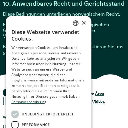
10. Anwendbares Recht und Gerichtsstand
Diese Bedingungen unterliegen norwegischem Recht.
×
Etwaige Streitigkeiten werden vor norwegischen
Gerichten verhandelt, soweit nicht andere
Diese Webseite verwendet
NORWEGIAN
Verbraucherschutzrechte vorsehen.
Cookies.
ENGLISH
Bei Fragen zu diesen Bedingungen kontaktieren Sie uns
Wir verwenden Cookies, um Inhalte und
gerne unter
post@oceanstories.no
.
Anzeigen zu personalisieren und unseren
GERMAN
Datenverkehr zu analysieren. Wir geben
FRENCH
Informationen über Ihre Nutzung unserer
Website auch an unsere Werbe- und
SPANISH
Analysepartner weiter, die diese
möglicherweise mit anderen Informationen
FINNISH
kombinieren, die Sie ihnen bereitgestellt
Ocean Stories
haben oder die sie im Rahmen Ihrer
Datenschutz &
CHINESE (TRADITIONAL)
Design:
Árvu
Richtlinie
Nutzung ihrer Dienste gesammelt haben.
Personvernerklæring
Nutzungsbedingungen
Code:
Vitikka
UNBEDINGT ERFORDERLICH
Wo findet man uns
PERFORMANCE
Holmen 4b, 9750 Honningsvåg, Norwegen