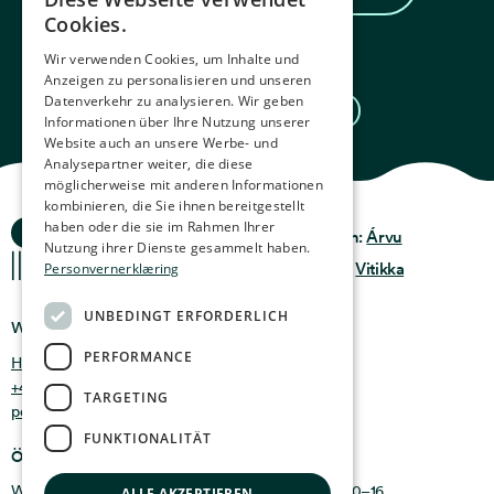
NORWEGIAN
Cookies.
ENGLISH
Wir verwenden Cookies, um Inhalte und
Anzeigen zu personalisieren und unseren
GERMAN
Datenverkehr zu analysieren. Wir geben
Eintrittskarte kaufen
FRENCH
Informationen über Ihre Nutzung unserer
Website auch an unsere Werbe- und
SPANISH
Analysepartner weiter, die diese
möglicherweise mit anderen Informationen
FINNISH
kombinieren, die Sie ihnen bereitgestellt
Ocean Stories
haben oder die sie im Rahmen Ihrer
Datenschutz &
CHINESE (TRADITIONAL)
Design:
Árvu
Richtlinie
Nutzung ihrer Dienste gesammelt haben.
Nutzungsbedingungen
Code:
Vitikka
Personvernerklæring
UNBEDINGT ERFORDERLICH
Wo findet man uns
PERFORMANCE
Holmen 4b, 9750 Honningsvåg, Norwegen
+47 47 99 00 95
TARGETING
post@oceanstories.no
FUNKTIONALITÄT
Öffnungszeiten
Wintersaison 1. Nov. – 30. Apr.: Montag – Sonntag 10–16
ALLE AKZEPTIEREN