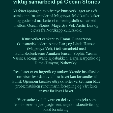
viktig samarbeid på Ocean Stories
Vi feiret åpningen av vårt nye kunstverk laget av avfall
samlet inn fra strender på Magerøya. Med kaffe, kaker
og gode ord markerte vi et meningsfullt samarbeid
mellom Ocean Stories, Magerøya Vel, Arctic Lux og
elever fra Nordkapp kulturskole.
Kunstverket er skapt av Emma Gunnarsson
(kunstnerisk leder i Arctic Lux) og Linda Hansen
(Magerøya Vel), i tett samarbeid med
kulturskoleelevene Anniken Jensen, Sophia Yasmin
Vasilica, Ronja Svane Kjosbakken, Darja Karpenko og
Dima (Dmytro) Nahovskyi.
Resultatet er en fargerik og tankevekkende installasjon
som viser hvordan avfall fra havet kan forvandles til
kunst. Gjennom kreative uttrykk løfter verket fram både
problematikken rundt marin forsøpling og vårt felles
ansvar for livet i havet.
Vi er stolte av å få være en del av et prosjekt som
kombinerer miljøengasjement, ungdomskreativitet og
lokal forankring.