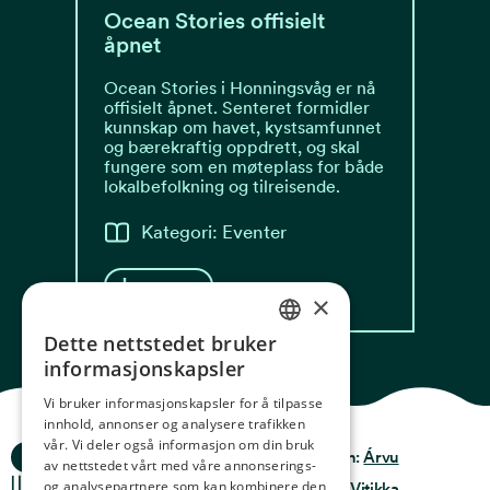
Ocean Stories offisielt
åpnet
Ocean Stories i Honningsvåg er nå
offisielt åpnet. Senteret formidler
kunnskap om havet, kystsamfunnet
og bærekraftig oppdrett, og skal
fungere som en møteplass for både
lokalbefolkning og tilreisende.
Kategori: Eventer
Les mer
×
Dette nettstedet bruker
NORWEGIAN
informasjonskapsler
ENGLISH
Vi bruker informasjonskapsler for å tilpasse
innhold, annonser og analysere trafikken
GERMAN
vår. Vi deler også informasjon om din bruk
Ocean Stories
Privacy & Policy
Design:
Árvu
FRENCH
av nettstedet vårt med våre annonserings-
og analysepartnere som kan kombinere den
Terms & conditions
Kode:
Vitikka