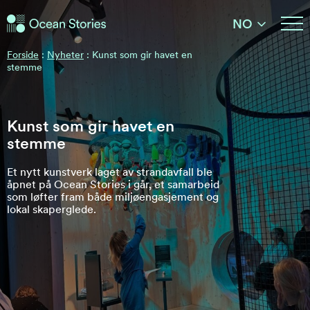
Ocean Stories
NO
Ocean Stories
Forside
:
Nyheter
:
Kunst som gir havet en
stemme
Kunst som gir havet en
stemme
Et nytt kunstverk laget av strandavfall ble
åpnet på Ocean Stories i går, et samarbeid
som løfter fram både miljøengasjement og
lokal skaperglede.