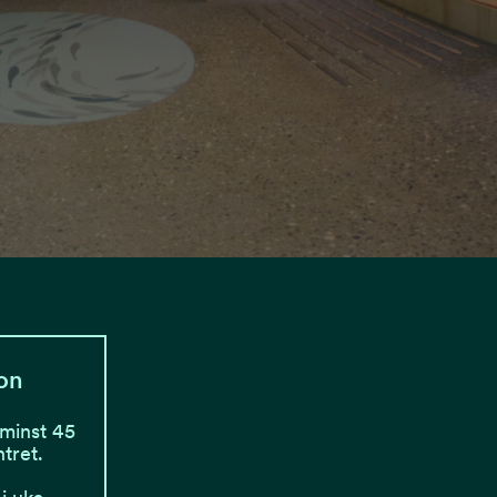
jon
 minst 45
tret.