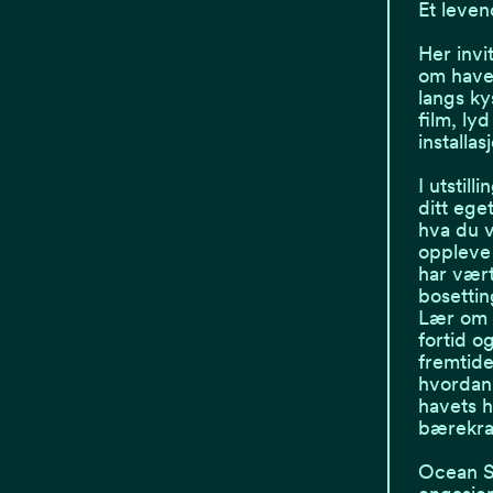
Et leven
Her invi
om have
langs ky
film, lyd
installas
I utstil
ditt ege
hva du v
oppleve 
har vært
bosettin
Lær om h
fortid o
fremtide
hvordan 
havets 
bærekraf
Ocean St