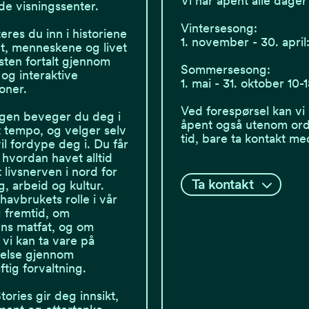
Vi har åpent alle dager 
de visningssenter.
Vintersesong:
teres du inn i historiene
1. november - 30. april:
t, menneskene og livet
sten fortalt gjennom
Sommersesong:
 og interaktive
1. mai - 31. oktober 10-
joner.
Ved forespørsel kan vi
lingen beveger du deg i
åpent også utenom or
t tempo, og velger selv
tid, bare ta kontakt me
il fordype deg i. Du får
hvordan havet alltid
 livsnerven i nord for
Ta kontakt
g, arbeid og kultur.
avbrukets rolle i vår
g fremtid, om
ns matfat, og om
vi kan ta vare på
helse gjennom
tig forvaltning.
ories gir deg innsikt,