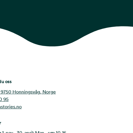
du oss
 9750 Honningsvåg, Norge
0 95
stories.no
r
1. nov - 30. april: Man - søn 10-16