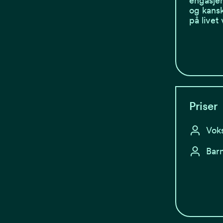
engasje
og kansk
på livet
Priser
Voks
Barn