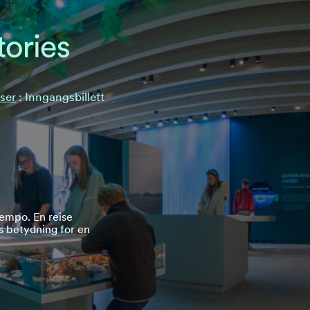
lser
:
Inngangsbillett
tempo. En reise
s betydning for en