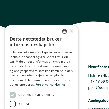
×
Dette nettstedet bruker
NORWEGIAN
informasjonskapsler
ENGLISH
Vi bruker informasjonskapsler for å tilpasse
innhold, annonser og analysere trafikken
GERMAN
vår. Vi deler også informasjon om din bruk
FRENCH
Ocean Stories
av nettstedet vårt med våre annonserings-
Hvor finner 
og analysepartnere som kan kombinere den
SPANISH
Holmen 4b,
med annen informasjon du har gitt dem
eller som de har samlet inn fra din bruk av
+47 47 99 0
FINNISH
tjenestene deres.
Personvernerklæring
post@ocean
CHINESE (TRADITIONAL)
STRENGT NØDVENDIG
Åpningstide
YTELSE
Vintersesong 