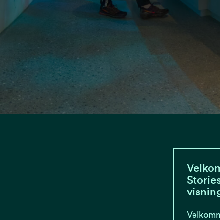
Velko
Storie
visnin
Velkomme