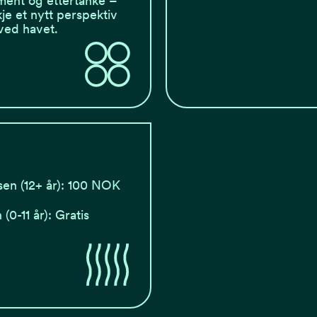
ment og ettertanke –
je et nytt perspektiv
 ved havet.
en (12+ år): 100 NOK
 (0-11 år): Gratis