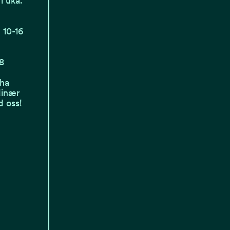
i uka.
 10-16
18
 ha
dinær
d oss!