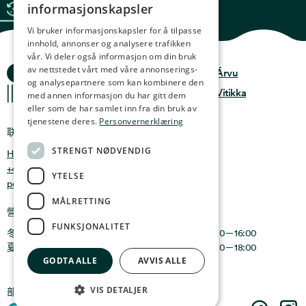
informasjonskapsler
ENGLISH
Vi bruker informasjonskapsler for å tilpasse
innhold, annonser og analysere trafikken
GERMAN
vår. Vi deler også informasjon om din bruk
FRENCH
海洋故事
av nettstedet vårt med våre annonserings-
隐私政策
设计:
Árvu
og analysepartnere som kan kombinere den
SPANISH
条款与条件
代码:
Vitikka
med annen informasjon du har gitt dem
eller som de har samlet inn fra din bruk av
FINNISH
tjenestene deres.
Personvernerklæring
联系我们
CHINESE (TRADITIONAL)
STRENGT NØDVENDIG
Holmen 4b, 9750 Honningsvåg, 挪威
+47 47 99 00 95
YTELSE
post@oceanstories.no
MÅLRETTING
營業時間
FUNKSJONALITET
冬季營業：11月1日－4月30日：星期一至星期日 10:00－16:00
夏季營業：5月1日－10月31日：星期一至星期日 10:00－18:00
GODTA ALLE
AVVIS ALLE
VIS DETALJER
部分
Cermaq