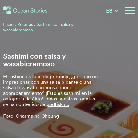
Historias del Océano
ES
Historias del Océano
Inicio
:
Recetas
:
Sashimi con salsa y
wasabicremoso
Sashimi con salsa y
wasabicremoso
El sashimi es fácil de preparar, ¿por qué no
impresionar con una salsa picante o una
salsa de wasabi cremosa como
acompañamiento? ¡Esto es sashimi en la
categoría de élite! Todas nuestras recetas
se han obtenido de
godfisk.no
Foto: Charmaine Cheung