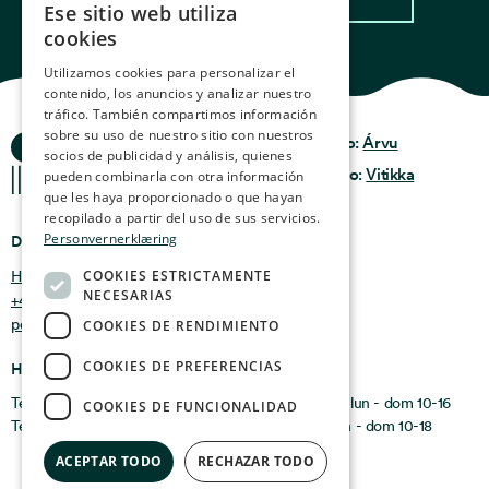
Ese sitio web utiliza
NORWEGIAN
cookies
ENGLISH
Utilizamos cookies para personalizar el
contenido, los anuncios y analizar nuestro
GERMAN
tráfico. También compartimos información
FRENCH
sobre su uso de nuestro sitio con nuestros
Historias del Océano
Privacidad y Política
Diseño:
Árvu
socios de publicidad y análisis, quienes
Términos y
SPANISH
Código:
Vitikka
pueden combinarla con otra información
condiciones
que les haya proporcionado o que hayan
FINNISH
recopilado a partir del uso de sus servicios.
Personvernerklæring
Dónde encontrarnos
CHINESE (TRADITIONAL)
COOKIES ESTRICTAMENTE
Holmen 4b, 9750 Honningsvåg, Noruega
NECESARIAS
+47 47 99 00 95
post@oceanstories.no
COOKIES DE RENDIMIENTO
COOKIES DE PREFERENCIAS
Horarios de apertura
Temporada de invierno 1 de noviembre - 30 de abril: lun - dom 10-16
COOKIES DE FUNCIONALIDAD
Temporada de verano 1 de mayo - 31 de octubre: lun - dom 10-18
ACEPTAR TODO
RECHAZAR TODO