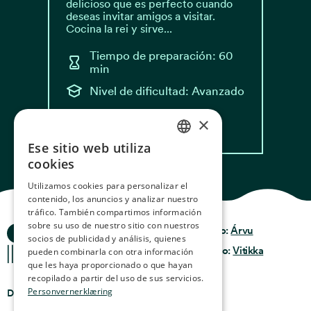
delicioso que es perfecto cuando
deseas invitar amigos a visitar.
Cocina la rei y sirve...
Tiempo de preparación: 60
min
Nivel de dificultad: Avanzado
×
Leer receta
Ese sitio web utiliza
NORWEGIAN
cookies
ENGLISH
Utilizamos cookies para personalizar el
contenido, los anuncios y analizar nuestro
GERMAN
tráfico. También compartimos información
FRENCH
sobre su uso de nuestro sitio con nuestros
Historias del Océano
Privacidad y Política
Diseño:
Árvu
socios de publicidad y análisis, quienes
Términos y
SPANISH
Código:
Vitikka
pueden combinarla con otra información
condiciones
que les haya proporcionado o que hayan
FINNISH
recopilado a partir del uso de sus servicios.
Personvernerklæring
Dónde encontrarnos
CHINESE (TRADITIONAL)