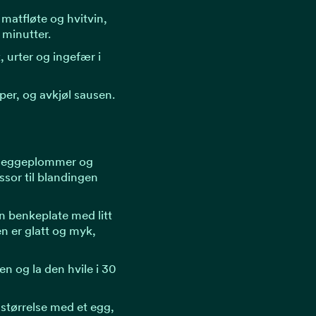
 matfløte og hvitvin,
 minutter.
k, urter og ingefær i
per, og avkjøl sausen.
g, eggeplommer og
ssor til blandingen
n benkeplate med litt
n er glatt og myk,
en og la den hvile i 30
 størrelse med et egg,