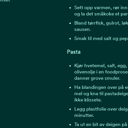
Sett opp varmen, rør inn
og la det småkoke et par
Bland tørrfisk, gulrot, lø
sausen.
Smak til med salt og pep
Pasta
Kjør hvetemel, salt, eg
olivenolje i en foodprose
danner grove smuler.
Ha blandingen over på e
mel og kna til pastadeige
ikke klissete.
Legg plastfolie over deig
minutter.
Ta ut en bit av deigen på