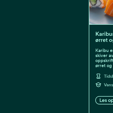
Karibu
ørret o
Karibu e
skiver av
oppskri
ørret og
Tids
Vans
Les op