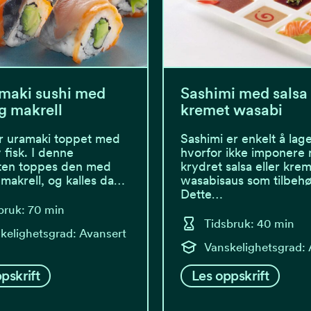
maki sushi med
Sashimi med salsa
g makrell
kremet wasabi
r uramaki toppet med
Sashimi er enkelt å lage
 fisk. I denne
hvorfor ikke imponere
ften toppes den med
krydret salsa eller kre
 makrell, og kalles da…
wasabisaus som tilbehø
Dette…
bruk: 70 min
Tidsbruk: 40 min
kelighetsgrad: Avansert
Vanskelighetsgrad: 
pskrift
Les oppskrift