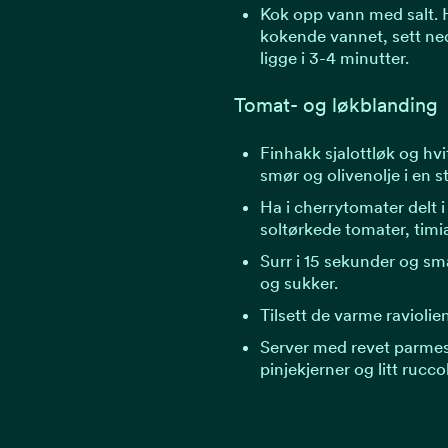
Kok opp vann med salt. H
kokende vannet, sett ne
ligge i 3-4 minutter.
Tomat- og løkblanding
Finhakk sjalottløk og hvit
smør og olivenolje i en 
Ha i cherrytomater delt i
soltørkede tomater, timi
Surr i 15 sekunder og sma
og sukker.
Tilsett de varme raviolie
Server med revet parmes
pinjekjerner og litt rucco