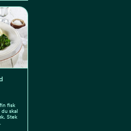
d
in fisk
 du skal
øk. Stek
…