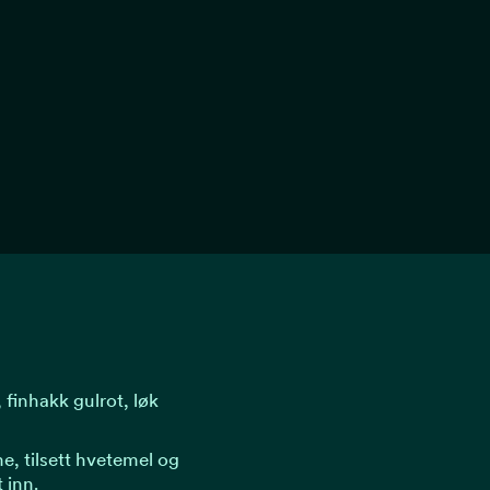
, finhakk gulrot, løk
, tilsett hvetemel og
t inn.