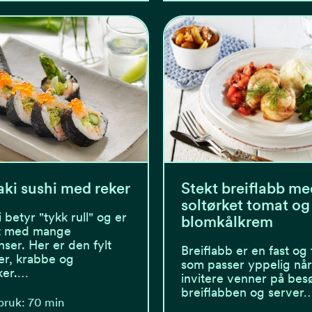
ki sushi med reker
Stekt breiflabb me
soltørket tomat og
 betyr "tykk rull" og er
blomkålkrem
lt med mange
nser. Her er den fylt
Breiflabb er en fast og f
er, krabbe og
som passer yppelig når
ker.…
invitere venner på bes
breiflabben og server
bruk: 70 min