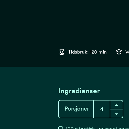
Tidsbruk: 120 min
V
Ingredienser
Porsjoner
100
g
tørrfisk, utvannet og r