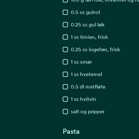
0.5
ss
gulrot
0.25
ss
gul løk
1
ss
timian, frisk
0.25
ss
ingefær, frisk
1
ss
smør
1
ss
hvetemel
0.5
dl
matfløte
1
ss
hvitvin
salt og pepper
Pasta