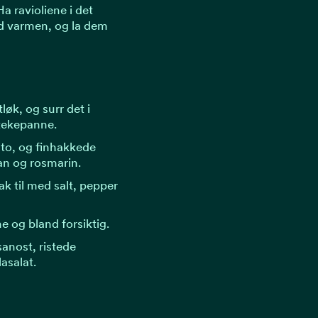
a ravioliene i det
d varmen, og la dem
løk, og surr det i
stekepanne.
 to, og finhakkede
an og rosmarin.
k til med salt, pepper
ne og bland forsiktig.
anost, ristede
lasalat.