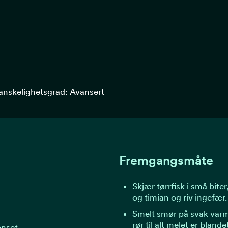
anskelighetsgrad: Avansert
Fremgangsmåte
Skjær tørrfisk i små biter
og timian og riv ingefær.
Smelt smør på svak varme
rør til alt melet er blande
enset