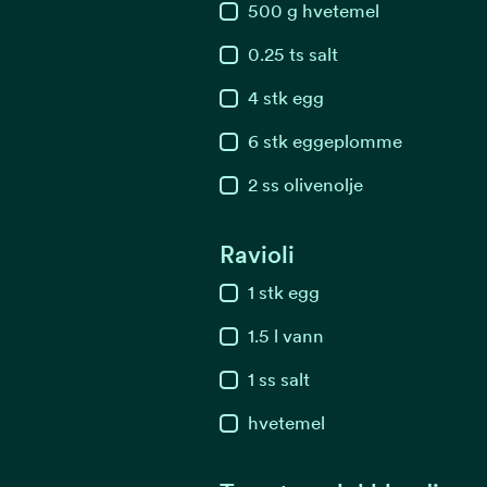
500
g
hvetemel
0.25
ts
salt
4
stk
egg
6
stk
eggeplomme
2
ss
olivenolje
Ravioli
1
stk
egg
1.5
l
vann
1
ss
salt
hvetemel