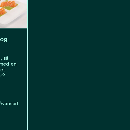
 og
, så
 med en
met
r?
Avansert