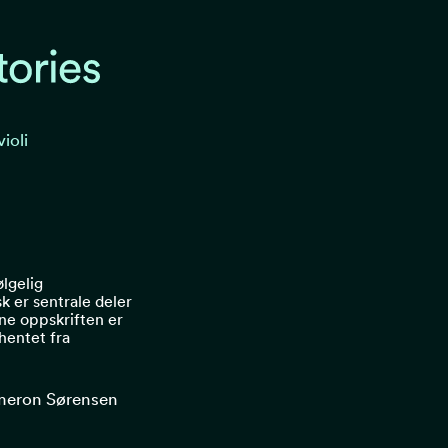
violi
ølgelig
k er sentrale deler
nne oppskriften er
 hentet fra
meron Sørensen