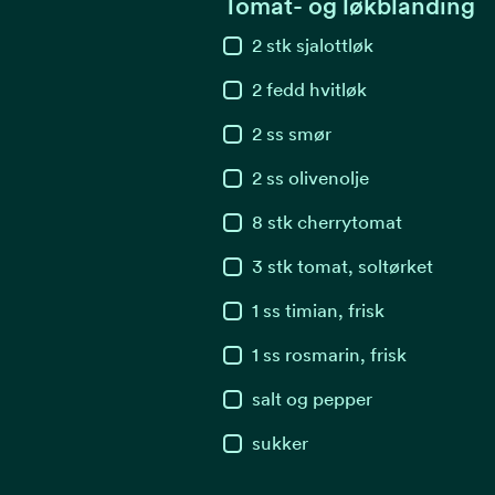
Tomat- og løkblanding
2
stk
sjalottløk
2
fedd
hvitløk
2
ss
smør
2
ss
olivenolje
8
stk
cherrytomat
3
stk
tomat, soltørket
1
ss
timian, frisk
1
ss
rosmarin, frisk
salt og pepper
sukker