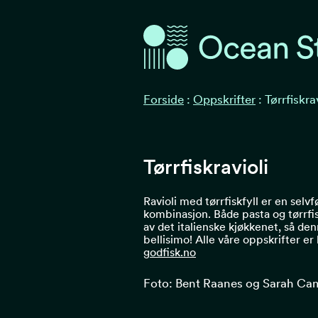
Ocean Stories
Ocean Stories
Forside
:
Oppskrifter
:
Tørrfiskra
Tørrfiskravioli
Ravioli med tørrfiskfyll er en selvf
kombinasjon. Både pasta og tørrfis
av det italienske kjøkkenet, så de
bellisimo! Alle våre oppskrifter er
godfisk.no
Foto: Bent Raanes og Sarah Ca