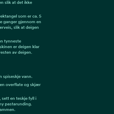
n slik at det ikke
 rektangel som er ca. 5
ere ganger gjennom en
rveis, slik at deigen
en tynneste
skinen er deigen klar
resten av deigen.
n spiseskje vann.
ren overflate og skjær
ett en teskje fyll i
ny pastarunding.
 sammen.