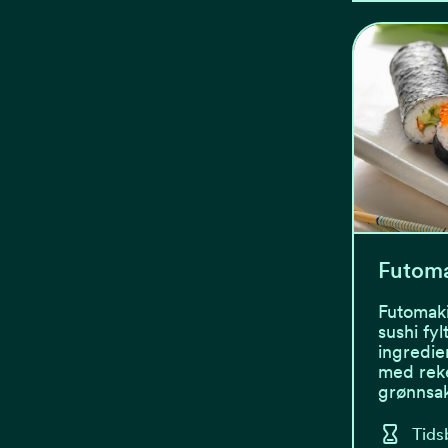
Futoma
Futomaki
sushi fy
ingredie
med rek
grønnsa
Tids