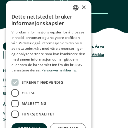
Les oppskrift
×
Dette nettstedet bruker
NORWEGIAN
informasjonskapsler
ENGLISH
Vi bruker informasjonskapsler for å tilpasse
innhold, annonser og analysere trafikken
GERMAN
vår. Vi deler også informasjon om din bruk
Ocean Stories
Privacy & Policy
Design:
Árvu
FRENCH
av nettstedet vårt med våre annonserings-
og analysepartnere som kan kombinere den
Terms & conditions
Kode:
Vitikka
SPANISH
med annen informasjon du har gitt dem
eller som de har samlet inn fra din bruk av
FINNISH
tjenestene deres.
Personvernerklæring
Hvor finner du oss
CHINESE (TRADITIONAL)
Holmen 4b, 9750 Honningsvåg, Norge
STRENGT NØDVENDIG
+47 47 99 00 95
post@oceanstories.no
YTELSE
MÅLRETTING
Åpningstider
Vintersesong 1. nov - 30. april: Man - søn 10-16
FUNKSJONALITET
Sommersesong 1. mai - 31. okt: Man - søn 10-18