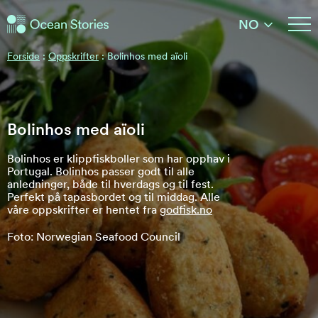
Ocean Stories
NO
Ocean Stories
Forside
:
Oppskrifter
:
Bolinhos med aïoli
Bolinhos med aïoli
Bolinhos er klippfiskboller som har opphav i
Portugal. Bolinhos passer godt til alle
anledninger, både til hverdags og til fest.
Perfekt på tapasbordet og til middag. Alle
våre oppskrifter er hentet fra
godfisk.no
Foto: Norwegian Seafood Council