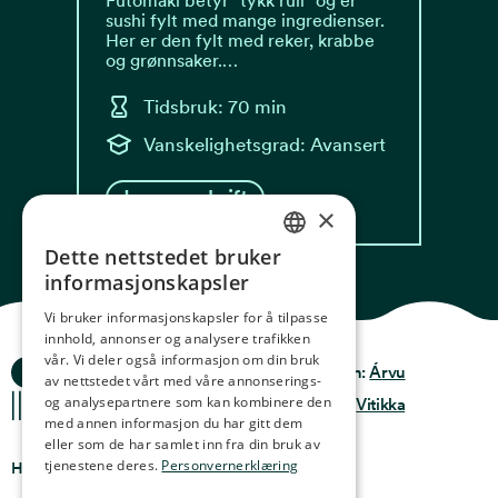
Futomaki betyr "tykk rull" og er
sushi fylt med mange ingredienser.
Her er den fylt med reker, krabbe
og grønnsaker.…
Tidsbruk: 70 min
Vanskelighetsgrad: Avansert
Les oppskrift
×
Dette nettstedet bruker
NORWEGIAN
informasjonskapsler
ENGLISH
Vi bruker informasjonskapsler for å tilpasse
innhold, annonser og analysere trafikken
GERMAN
vår. Vi deler også informasjon om din bruk
Ocean Stories
Privacy & Policy
Design:
Árvu
FRENCH
av nettstedet vårt med våre annonserings-
og analysepartnere som kan kombinere den
Terms & conditions
Kode:
Vitikka
SPANISH
med annen informasjon du har gitt dem
eller som de har samlet inn fra din bruk av
FINNISH
tjenestene deres.
Personvernerklæring
Hvor finner du oss
CHINESE (TRADITIONAL)