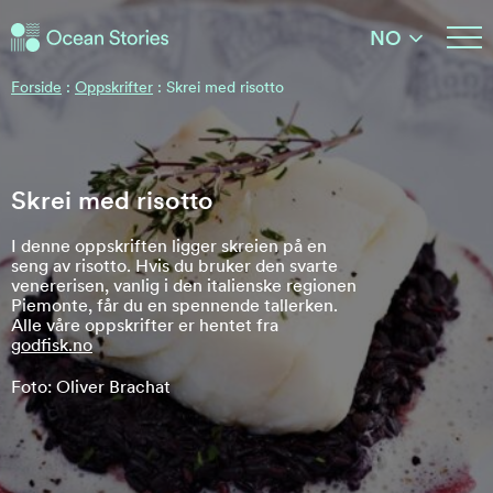
Ocean Stories
NO
Ocean Stories
Forside
:
Oppskrifter
:
Skrei med risotto
Skrei med risotto
I denne oppskriften ligger skreien på en
seng av risotto. Hvis du bruker den svarte
venererisen, vanlig i den italienske regionen
Piemonte, får du en spennende tallerken.
Alle våre oppskrifter er hentet fra
godfisk.no
Foto: Oliver Brachat