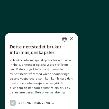
×
Dette nettstedet bruker
NORWEGIAN
informasjonskapsler
ENGLISH
Vi bruker informasjonskapsler for å tilpasse
innhold, annonser og analysere trafikken
GERMAN
vår. Vi deler også informasjon om din bruk
FRENCH
av nettstedet vårt med våre annonserings-
og analysepartnere som kan kombinere den
SPANISH
med annen informasjon du har gitt dem
eller som de har samlet inn fra din bruk av
FINNISH
tjenestene deres.
Personvernerklæring
CHINESE (TRADITIONAL)
STRENGT NØDVENDIG