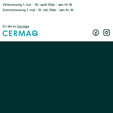
Vintersesong 1. nov - 30. april: Man - søn 10-16
Sommersesong 1. mai - 31. okt: Man - søn 10-18
En del av
Cermaq
Facebook
Insta