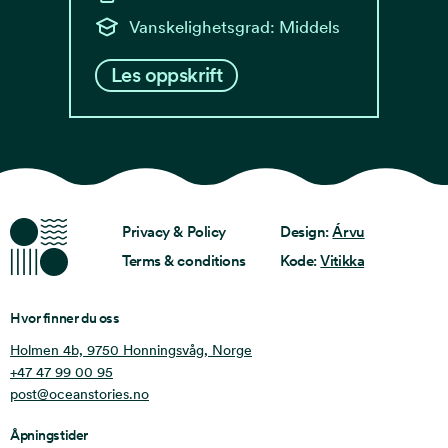
Vanskelighetsgrad: Middels
Les oppskrift
Ocean Stories
Privacy & Policy
Design:
Árvu
Terms & conditions
Kode:
Vitikka
Hvor finner du oss
Holmen 4b, 9750 Honningsvåg, Norge
+47 47 99 00 95
post@oceanstories.no
Åpningstider