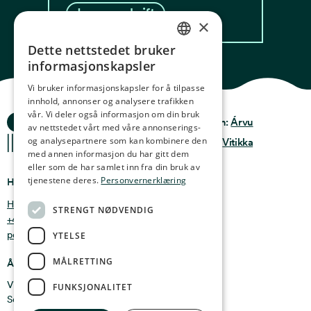
Les oppskrift
×
Dette nettstedet bruker
NORWEGIAN
informasjonskapsler
ENGLISH
Vi bruker informasjonskapsler for å tilpasse
innhold, annonser og analysere trafikken
GERMAN
vår. Vi deler også informasjon om din bruk
Ocean Stories
Privacy & Policy
Design:
Árvu
FRENCH
av nettstedet vårt med våre annonserings-
og analysepartnere som kan kombinere den
Terms & conditions
Kode:
Vitikka
SPANISH
med annen informasjon du har gitt dem
eller som de har samlet inn fra din bruk av
FINNISH
tjenestene deres.
Personvernerklæring
Hvor finner du oss
CHINESE (TRADITIONAL)
Holmen 4b, 9750 Honningsvåg, Norge
STRENGT NØDVENDIG
+47 47 99 00 95
post@oceanstories.no
YTELSE
MÅLRETTING
Åpningstider
Vintersesong 1. nov - 30. april: Man - søn 10-16
FUNKSJONALITET
Sommersesong 1. mai - 31. okt: Man - søn 10-18