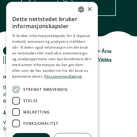
Les oppskrift
×
Dette nettstedet bruker
NORWEGIAN
informasjonskapsler
ENGLISH
Vi bruker informasjonskapsler for å tilpasse
innhold, annonser og analysere trafikken
GERMAN
vår. Vi deler også informasjon om din bruk
Ocean Stories
Privacy & Policy
Design:
Árvu
FRENCH
av nettstedet vårt med våre annonserings-
og analysepartnere som kan kombinere den
Terms & conditions
Kode:
Vitikka
SPANISH
med annen informasjon du har gitt dem
eller som de har samlet inn fra din bruk av
FINNISH
tjenestene deres.
Personvernerklæring
Hvor finner du oss
CHINESE (TRADITIONAL)
Holmen 4b, 9750 Honningsvåg, Norge
STRENGT NØDVENDIG
+47 47 99 00 95
post@oceanstories.no
YTELSE
MÅLRETTING
Åpningstider
Vintersesong 1. nov - 30. april: Man - søn 10-16
FUNKSJONALITET
Sommersesong 1. mai - 31. okt: Man - søn 10-18