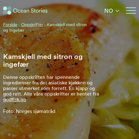
Ocean Stories
NO
Ocean Stories
Forside
:
Oppskrifter
:
Kamskjell med sitron
og ingefær
Kamskjell med sitron og
ingefær
Denne oppskriften har spennende
ingredienser fra det asiatiske kjøkken og
passer utmerket som forrett. En kjapp og
god rett. Alle våre oppskrifter er hentet fra
godfisk.no
Foto: Norges sjømatråd