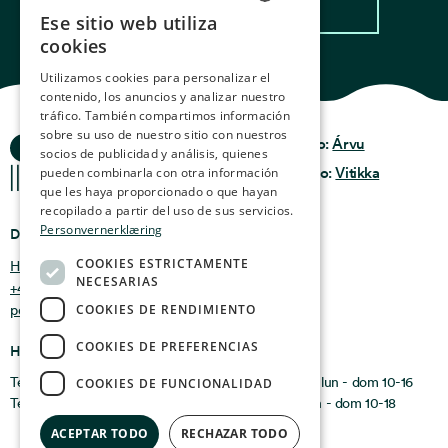
Ese sitio web utiliza
NORWEGIAN
cookies
ENGLISH
Utilizamos cookies para personalizar el
contenido, los anuncios y analizar nuestro
GERMAN
tráfico. También compartimos información
FRENCH
sobre su uso de nuestro sitio con nuestros
Historias del Océano
Privacidad y Política
Diseño:
Árvu
socios de publicidad y análisis, quienes
Términos y
SPANISH
pueden combinarla con otra información
Código:
Vitikka
condiciones
que les haya proporcionado o que hayan
FINNISH
recopilado a partir del uso de sus servicios.
Personvernerklæring
CHINESE (TRADITIONAL)
Dónde encontrarnos
COOKIES ESTRICTAMENTE
Holmen 4b, 9750 Honningsvåg, Noruega
NECESARIAS
+47 47 99 00 95
COOKIES DE RENDIMIENTO
post@oceanstories.no
COOKIES DE PREFERENCIAS
Horarios de apertura
Temporada de invierno 1 de noviembre - 30 de abril: lun - dom 10-16
COOKIES DE FUNCIONALIDAD
Temporada de verano 1 de mayo - 31 de octubre: lun - dom 10-18
ACEPTAR TODO
RECHAZAR TODO