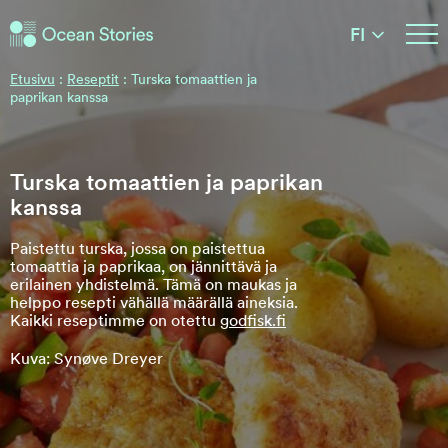
Ocean Stories
FI
Ocean Stories
Etusivu
:
Reseptit
:
Turska tomaattien ja
paprikan kanssa
Turska tomaattien ja paprikan
kanssa
Paistettu turska, jossa on paistettua
tomaattia ja paprikaa, on jännittävä ja
erilainen yhdistelmä. Tämä on maukas ja
helppo resepti vähällä määrällä aineksia.
Kaikki reseptimme on otettu
godfisk.fi
Kuva: Synøve Dreyer