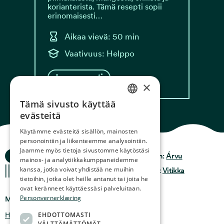
korianterista. Tämä resepti sopii
erinomaisesti…
Aikaa vievä: 50 min
Vaativuus: Helppo
Lue resepti
×
Tämä sivusto käyttää
NORWEGIAN
evästeitä
ENGLISH
Käytämme evästeitä sisällön, mainosten
personointiin ja liikenteemme analysointiin.
GERMAN
Jaamme myös tietoja sivustomme käytöstäsi
Ocean Stories
Tietosuoja & Käytäntö
Design:
Árvu
FRENCH
mainos- ja analytiikkakumppaneidemme
kanssa, jotka voivat yhdistää ne muihin
Ehdot & käyttöehdot
Koodi:
Vitikka
SPANISH
tietoihin, jotka olet heille antanut tai joita he
ovat keränneet käyttäessäsi palveluitaan.
FINNISH
Personvernerklæring
Missä meidät löytää
CHINESE (TRADITIONAL)
EHDOTTOMASTI
Holmen 4b, 9750 Honningsvåg, Norja
VÄLTTÄMÄTTÖMÄT