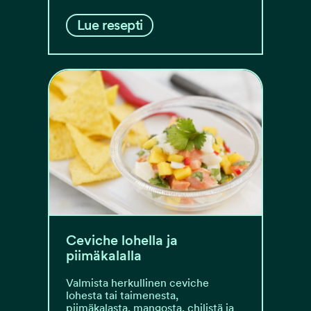
Lue resepti
Ceviche lohella ja
piimäkalalla
Valmista herkullinen ceviche
lohesta tai taimenesta,
piimäkalasta, mangosta, chilistä ja