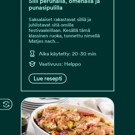
Silli perunalla, omenalla ja
punasipulilla
Saksalaiset rakastavat silliä ja
juhlistavat sitä omilla
festivaaleillaan. Kesällä tämä
klassinen ruoka, tunnettu nimellä
Matjes nach…
Aika käytetty: 20-30 min
Vaativuus: Helppo
Lue resepti