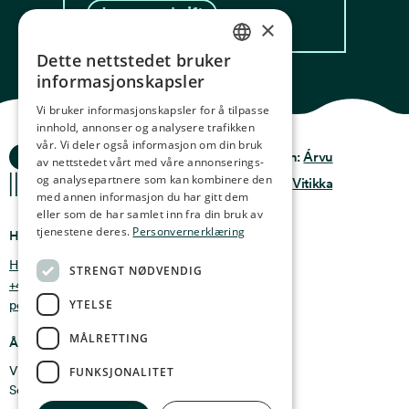
Les oppskrift
×
Dette nettstedet bruker
NORWEGIAN
informasjonskapsler
ENGLISH
Vi bruker informasjonskapsler for å tilpasse
innhold, annonser og analysere trafikken
GERMAN
vår. Vi deler også informasjon om din bruk
Ocean Stories
Privacy & Policy
Design:
Árvu
FRENCH
av nettstedet vårt med våre annonserings-
og analysepartnere som kan kombinere den
Terms & conditions
Kode:
Vitikka
SPANISH
med annen informasjon du har gitt dem
eller som de har samlet inn fra din bruk av
FINNISH
tjenestene deres.
Personvernerklæring
Hvor finner du oss
CHINESE (TRADITIONAL)
Holmen 4b, 9750 Honningsvåg, Norge
STRENGT NØDVENDIG
+47 47 99 00 95
YTELSE
post@oceanstories.no
MÅLRETTING
Åpningstider
Vintersesong 1. nov - 30. april: Man - søn 10-16
FUNKSJONALITET
Sommersesong 1. mai - 31. okt: Man - søn 10-18