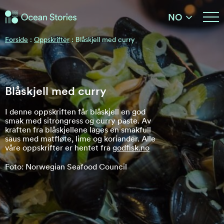
Ocean Stories
NO
Ocean Stories
Forside
:
Oppskrifter
:
Blåskjell med curry
Blåskjell med curry
I denne oppskriften får blåskjell en god
smak med sitrongress og curry paste. Av
kraften fra blåskjellene lages en smakfull
saus med matfløte, lime og koriander. Alle
våre oppskrifter er hentet fra
godfisk.no
Foto: Norwegian Seafood Council