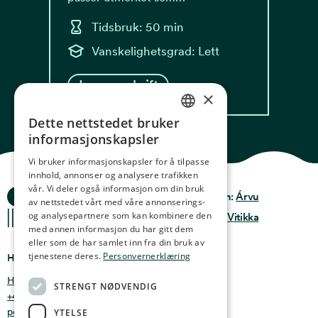
Tidsbruk: 50 min
Vanskelighetsgrad: Lett
Les oppskrift
×
Dette nettstedet bruker
NORWEGIAN
informasjonskapsler
ENGLISH
Vi bruker informasjonskapsler for å tilpasse
innhold, annonser og analysere trafikken
GERMAN
vår. Vi deler også informasjon om din bruk
Ocean Stories
Privacy & Policy
Design:
Árvu
FRENCH
av nettstedet vårt med våre annonserings-
og analysepartnere som kan kombinere den
Terms & conditions
Kode:
Vitikka
SPANISH
med annen informasjon du har gitt dem
eller som de har samlet inn fra din bruk av
FINNISH
tjenestene deres.
Personvernerklæring
Hvor finner du oss
CHINESE (TRADITIONAL)
Holmen 4b, 9750 Honningsvåg, Norge
STRENGT NØDVENDIG
+47 47 99 00 95
post@oceanstories.no
YTELSE