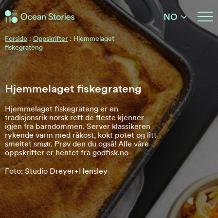
Ocean Stories
NO
Ocean Stories
Forside
:
Oppskrifter
:
Hjemmelaget
fiskegrateng
Hjemmelaget fiskegrateng
Hjemmelaget fiskegrateng er en
tradisjonsrik norsk rett de fleste kjenner
igjen fra barndommen. Server klassikeren
rykende varm med råkost, kokt potet og litt
smeltet smør. Prøv den du også! Alle våre
oppskrifter er hentet fra
godfisk.no
Foto: Studio Dreyer+Hensley