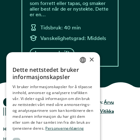
som forrett eller tapas, og smaker
aller best når de er nystekte. Dette
er en…
Tidsbruk: 40 min
Vanskelighetsgrad: Middels
Les oppskrift
×
Dette nettstedet bruker
NORWEGIAN
informasjonskapsler
ENGLISH
Vi bruker informasjonskapsler for å tilpasse
innhold, annonser og analysere trafikken
GERMAN
vår. Vi deler også informasjon om din bruk
Ocean Stories
Privacy & Policy
Design:
Árvu
FRENCH
av nettstedet vårt med våre annonserings-
og analysepartnere som kan kombinere den
Terms & conditions
Kode:
Vitikka
SPANISH
med annen informasjon du har gitt dem
eller som de har samlet inn fra din bruk av
FINNISH
tjenestene deres.
Personvernerklæring
Hvor finner du oss
CHINESE (TRADITIONAL)
Holmen 4b, 9750 Honningsvåg, Norge