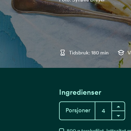
Tidsbruk: 180 min
V
Ingredienser
Porsjoner
800
g
torskefilet, lettsaltet