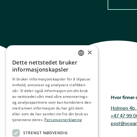
×
Dette nettstedet bruker
NORWEGIAN
informasjonskapsler
ENGLISH
Vi bruker informasjonskapsler for å tilpasse
innhold, annonser og analysere trafikken
GERMAN
vår. Vi deler også informasjon om din bruk
FRENCH
Ocean Stories
av nettstedet vårt med våre annonserings-
Hvor finner 
og analysepartnere som kan kombinere den
SPANISH
Holmen 4b,
med annen informasjon du har gitt dem
eller som de har samlet inn fra din bruk av
+47 47 99 0
FINNISH
tjenestene deres.
Personvernerklæring
post@ocean
CHINESE (TRADITIONAL)
STRENGT NØDVENDIG