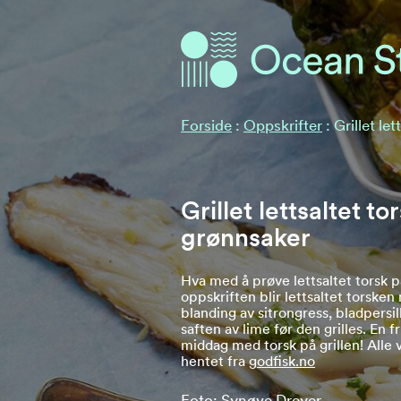
Ocean Stories
Ocean Stories
Forside
:
Oppskrifter
:
Grillet le
Grillet lettsaltet t
grønnsaker
Hva med å prøve lettsaltet torsk p
oppskriften blir lettsaltet torsken
blanding av sitrongress, bladpersil
saften av lime før den grilles. En fr
middag med torsk på grillen! Alle 
hentet fra
godfisk.no
Foto: Synøve Dreyer