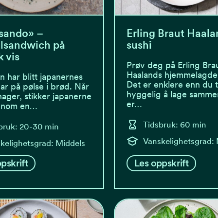
sando» –
Erling Braut Haala
lsandwich på
sushi
 vis
Prøv deg på Erling Bra
Haalands hjemmelagde 
n har blitt japanernes
Det er enklere enn du 
ar på pølse i brød. Når
hyggelig å lage samme
nager, stikker japanerne
er…
innom en…
Tidsbruk: 60 min
bruk: 20-30 min
Vanskelighetsgrad:
kelighetsgrad: Middels
pskrift
Les oppskrift