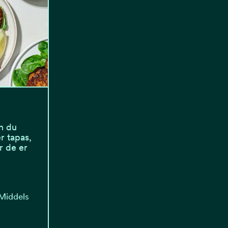
n du
r tapas,
r de er
 Middels