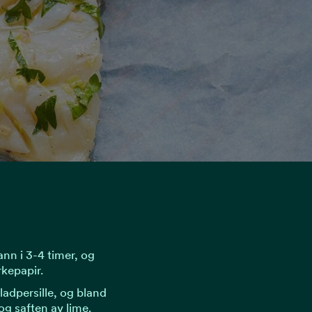
ann i 3-4 timer, og
kepapir.
ladpersille, og bland
g saften av lime.