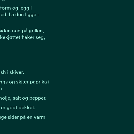
 form og legg i
ed. La den ligge i
den ned på grillen,
iskekjøttet flaker seg,
h i skiver.
langs og skjær paprika i
n
lje, salt og pepper.
er godt dekket.
gge sider på en varm