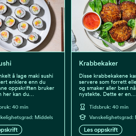
ushi
Krabbekaker
nkelt å lage maki sushi
Disse krabbekakene ka
kkert enklere enn du
servere som forrett elle
nne oppskriften bruker
og smaker aller best nå
n her kan du…
nystekte. Dette er en…
bruk: 40 min
Tidsbruk: 40 min
kelighetsgrad: Middels
Vanskelighetsgrad:
pskrift
Les oppskrift