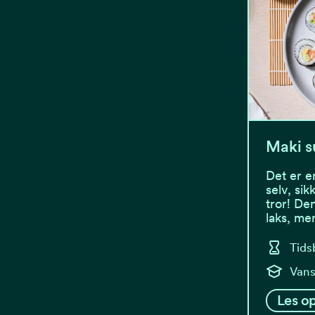
Maki s
Det er e
selv, si
tror! De
laks, me
Tids
Vans
Les op