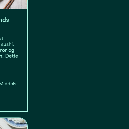
nds
ut
sushi.
tror og
n. Dette
 Middels