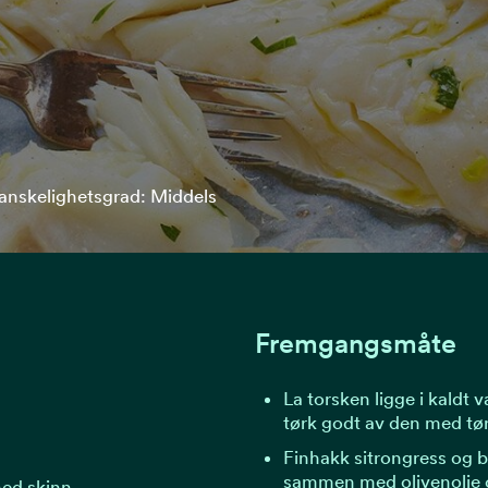
anskelighetsgrad: Middels
Fremgangsmåte
La torsken ligge i kaldt v
tørk godt av den med tør
Finhakk sitrongress og b
sammen med olivenolje o
 med skinn