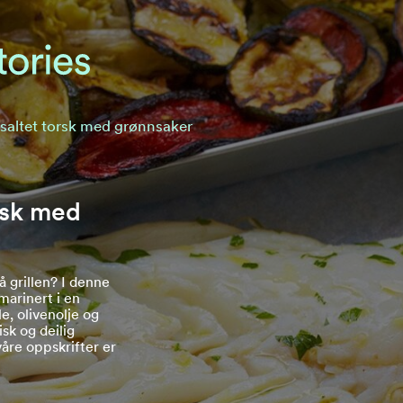
ttsaltet torsk med grønnsaker
orsk med
å grillen? I denne
 marinert i en
le, olivenolje og
isk og deilig
våre oppskrifter er