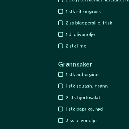
1
stk
sitrongress
2
ss
bladpersille, frisk
1
dl
olivenolje
2
stk
lime
Grønnsaker
1
stk
aubergine
1
stk
squash, grønn
2
stk
hjertesalat
1
stk
paprika, rød
3
ss
olivenolje