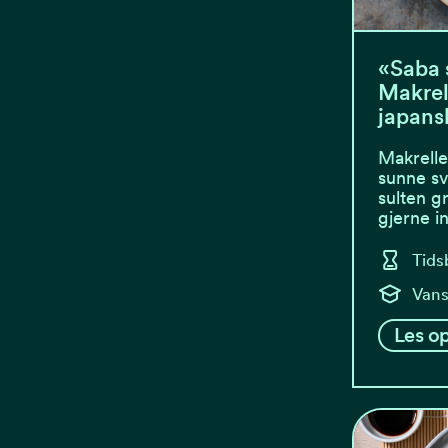
«Saba 
Makrel
japansk
Makrelle
sunne sv
sulten g
gjerne 
Tids
Vans
Les op