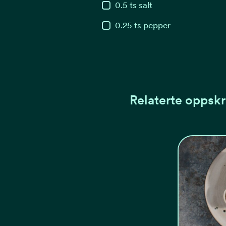
0.5
ts
salt
0.25
ts
pepper
Relaterte oppskr