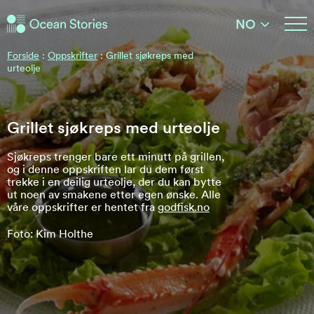
Ocean Stories
NO
Ocean Stories
Forside
:
Oppskrifter
:
Grillet sjøkreps med
urteolje
Grillet sjøkreps med urteolje
Sjøkreps trenger bare ett minutt på grillen,
og i denne oppskriften lar du dem først
trekke i en deilig urteolje, der du kan bytte
ut noen av smakene etter egen ønske. Alle
våre oppskrifter er hentet fra
godfisk.no
Foto: Kim Holthe