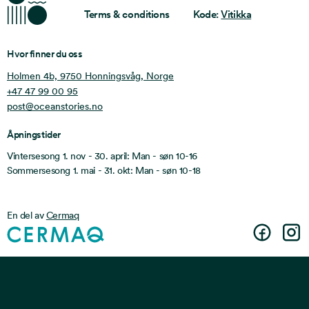
Terms & conditions
Kode:
Vitikka
Hvor finner du oss
Holmen 4b, 9750 Honningsvåg, Norge
+47 47 99 00 95
post@oceanstories.no
Åpningstider
Vintersesong 1. nov - 30. april: Man - søn 10-16
Sommersesong 1. mai - 31. okt: Man - søn 10-18
En del av
Cermaq
Facebook
Insta