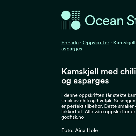
Ocean Stories
Ocean Stories
Forside
:
Oppskrifter
:
Kamskjell 
asparges
Kamskjell med chili
og asparges
I denne oppskriften får stekte kam
smak av chili og hvitløk. Sesonge
er perfekt tilbehør. Dette smaker 
lekkert ut. Alle våre oppskrifter er
godfisk.no
Foto: Aina Hole