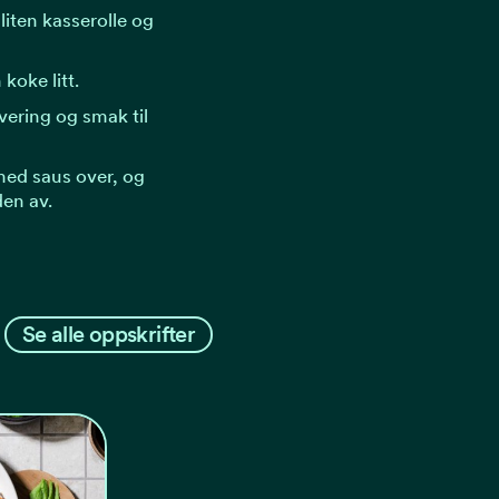
liten kasserolle og
 koke litt.
rvering og smak til
med saus over, og
den av.
Se alle oppskrifter