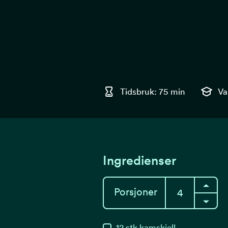
Tidsbruk: 75 min
Va
Ingredienser
Porsjoner
12
stk
kamskjell