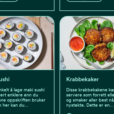
ushi
Krabbekaker
nkelt å lage maki sushi
Disse krabbekakene ka
kkert enklere enn du
servere som forrett elle
nne oppskriften bruker
og smaker aller best nå
n her kan du…
nystekte. Dette er en…