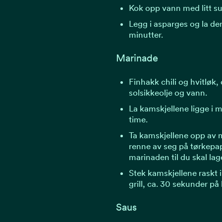
Kok opp vann med litt su
Legg i asparges og la dem
minutter.
Marinade
Finhakk chili og hvitlø
solsikkeolje og vann.
La kamskjellene ligge i 
time.
Ta kamskjellene opp av 
renne av seg på tørkepap
marinaden til du skal lag
Stek kamskjellene raskt i
grill, ca. 30 sekunder på 
Saus