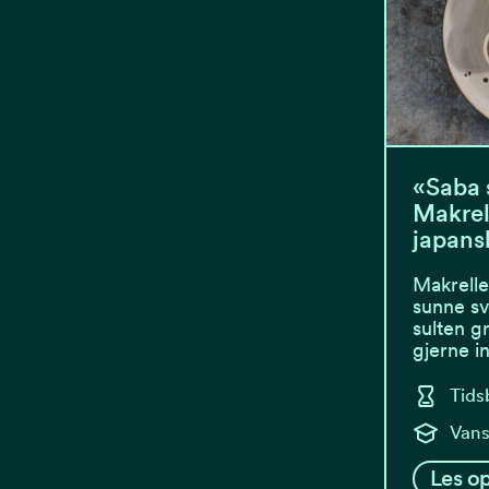
«Saba 
Makrel
japansk
Makrelle
sunne sv
sulten g
gjerne 
Tids
Vans
Les op