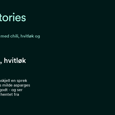
med chili, hvitløk og
, hvitløk
skjell en sprek
ns milde asparges
godt - og ser
 hentet fra