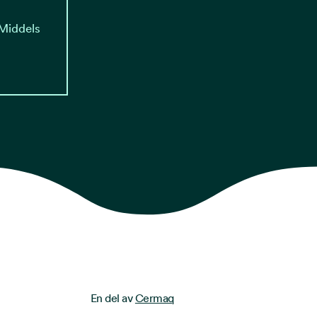
 Middels
En del av
Cermaq