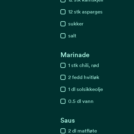
12
stk
asparges
sukker
salt
Marinade
1
stk
chili, rød
2
fedd
hvitløk
1
dl
solsikkeolje
0.5
dl
vann
Saus
2
dl
matfløte