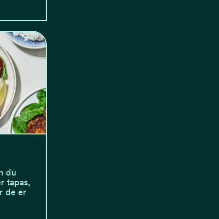
n du
r tapas,
r de er