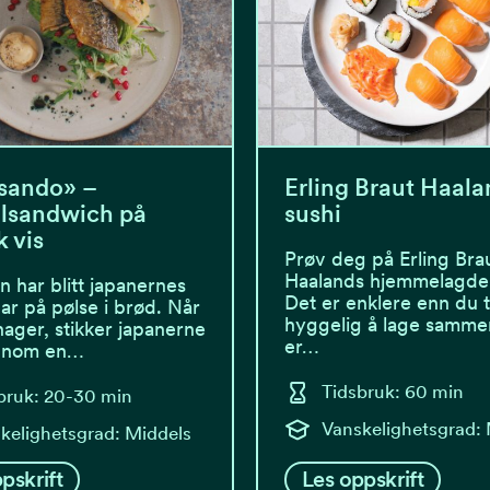
sando» –
Erling Braut Haala
lsandwich på
sushi
 vis
Prøv deg på Erling Bra
Haalands hjemmelagde 
n har blitt japanernes
Det er enklere enn du 
ar på pølse i brød. Når
hyggelig å lage samme
nager, stikker japanerne
er…
innom en…
Tidsbruk: 60 min
bruk: 20-30 min
Vanskelighetsgrad:
kelighetsgrad: Middels
pskrift
Les oppskrift