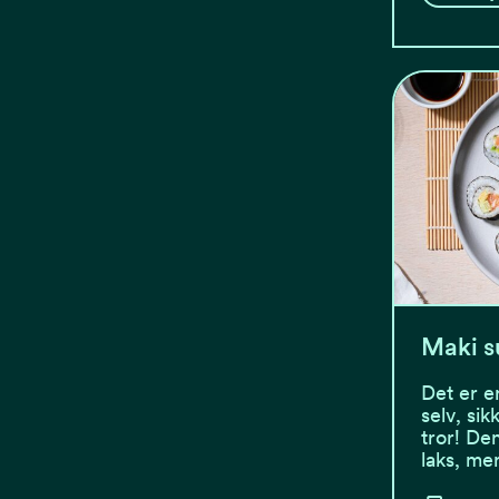
Maki s
Det er e
selv, si
tror! De
laks, me