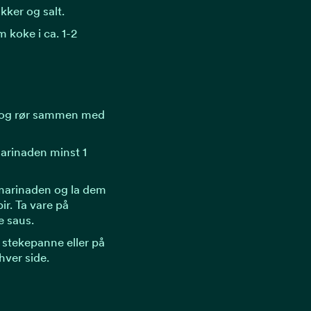
kker og salt.
 koke i ca. 1-2
k, og rør sammen med
marinaden minst 1
marinaden og la dem
ir. Ta vare på
e saus.
 stekepanne eller på
hver side.