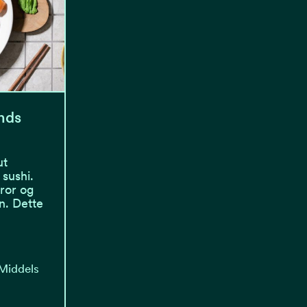
nds
ut
sushi.
tror og
n. Dette
 Middels