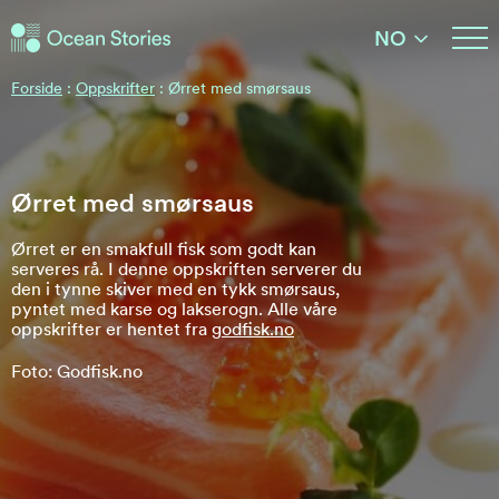
Ocean Stories
NO
Ocean Stories
Forside
:
Oppskrifter
:
Ørret med smørsaus
Ørret med smørsaus
Ørret er en smakfull fisk som godt kan
serveres rå. I denne oppskriften serverer du
den i tynne skiver med en tykk smørsaus,
pyntet med karse og lakserogn. Alle våre
oppskrifter er hentet fra
godfisk.no
Foto: Godfisk.no