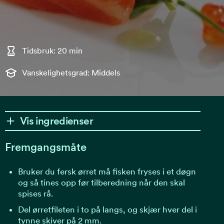
Tidsbruk: 20 min
Vanskelighetsgrad: Middels
Vis ingredienser
Fremgangsmåte
Bruker du fersk ørret må fisken fryses i et døgn
og så tines opp før tilberedning når den skal
spises rå.
Del ørretfileten i to på langs, og skjær hver del i
tynne skiver på 2 mm.