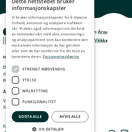
Dette nettstedet bruker
NORWEGIAN
informasjonskapsler
ENGLISH
Vi bruker informasjonskapsler for å tilpasse
innhold, annonser og analysere trafikken
GERMAN
vår. Vi deler også informasjon om din bruk
Ocean Stories
Privacy & Policy
Design:
Árvu
FRENCH
av nettstedet vårt med våre annonserings-
og analysepartnere som kan kombinere den
Terms & conditions
Kode:
Vitikka
SPANISH
med annen informasjon du har gitt dem
eller som de har samlet inn fra din bruk av
FINNISH
tjenestene deres.
Personvernerklæring
Hvor finner du oss
CHINESE (TRADITIONAL)
Holmen 4b, 9750 Honningsvåg, Norge
STRENGT NØDVENDIG
+47 47 99 00 95
post@oceanstories.no
YTELSE
MÅLRETTING
Åpningstider
Vintersesong 1. nov - 30. april: Man - søn 10-16
FUNKSJONALITET
Sommersesong 1. mai - 31. okt: Man - søn 10-18
GODTA ALLE
AVVIS ALLE
En del av
Cermaq
VIS DETALJER