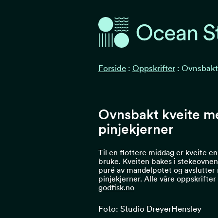
Ocean Stories
Ocean Stories
Forside
:
Oppskrifter
:
Ovnsbakt 
Ovnsbakt kveite m
pinjekjerner
Til en flottere middag er kveite en
bruke. Kveiten bakes i stekeovne
puré av mandelpotet og avslutter
pinjekjerner. Alle våre oppskrifter
godfisk.no
Foto: Studio DreyerHensley