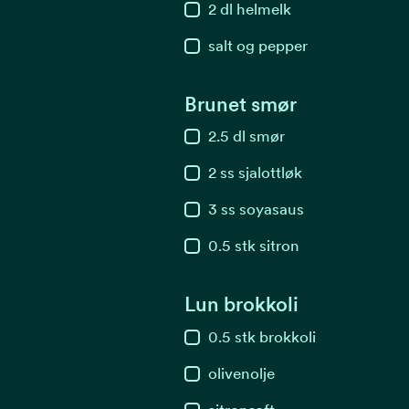
2
dl
helmelk
salt og pepper
Brunet smør
2.5
dl
smør
2
ss
sjalottløk
3
ss
soyasaus
0.5
stk
sitron
Lun brokkoli
0.5
stk
brokkoli
olivenolje