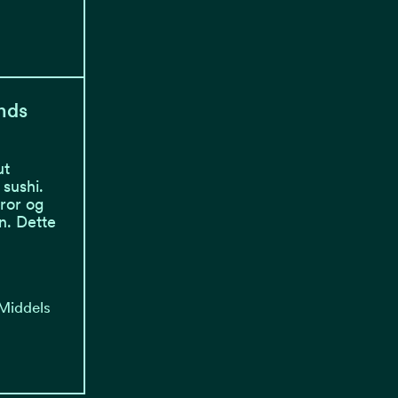
nds
ut
sushi.
tror og
n. Dette
 Middels