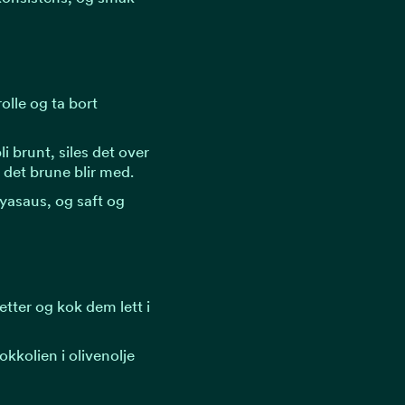
olle og ta bort
 brunt, siles det over
t det brune blir med.
oyasaus, og saft og
tter og kok dem lett i
okkolien i olivenolje