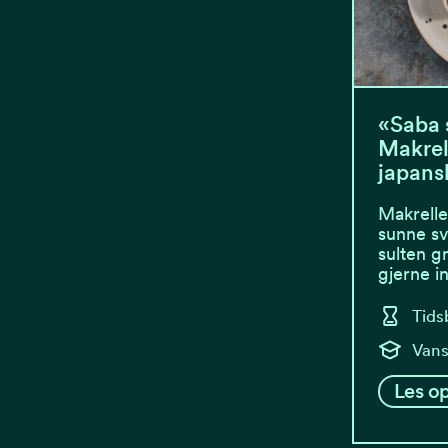
«Saba 
Makrel
japansk
Makrelle
sunne sv
sulten g
gjerne 
Tids
Vans
Les op