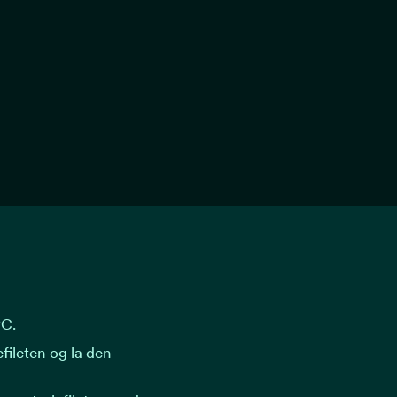
°C.
efileten og la den