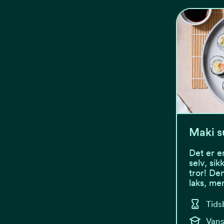
Maki s
Det er e
selv, si
tror! De
laks, me
Tids
Vans