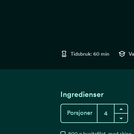
Tidsbruk: 60 min
Va
Ingredienser
Porsjoner
800
g
kveitefilet, med skinn