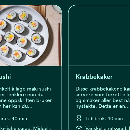
ushi
Krabbekaker
nkelt å lage maki sushi
Disse krabbekakene ka
kkert enklere enn du
servere som forrett elle
nne oppskriften bruker
og smaker aller best nå
n her kan du…
nystekte. Dette er en…
bruk: 40 min
Tidsbruk: 40 min
kelighetsgrad: Middels
Vanskelighetsgrad: