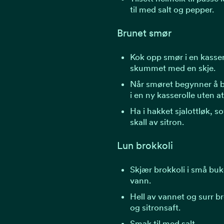
til med salt og pepper.
Brunet smør
Kok opp smør i en kasser
skummet med en skje.
Når smøret begynner å bli
i en ny kasserolle uten a
Ha i hakket sjalottløk, s
skall av sitron.
Lun brokkoli
Skjær brokkoli i små buke
vann.
Hell av vannet og surr br
og sitronsaft.
Smak til med salt.