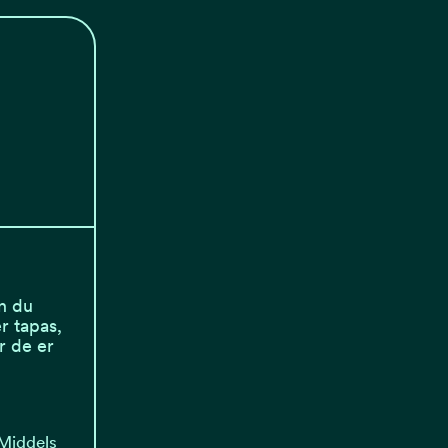
n du
r tapas,
r de er
 Middels