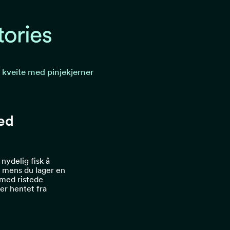
kveite med pinjekjerner
ed
 nydelig fisk å
n mens du lager en
 med ristede
 er hentet fra