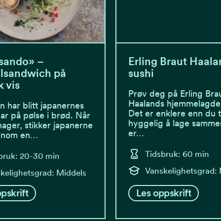
sando» –
Erling Braut Haala
lsandwich på
sushi
 vis
Prøv deg på Erling Bra
Haalands hjemmelagde 
n har blitt japanernes
Det er enklere enn du 
ar på pølse i brød. Når
hyggelig å lage samme
nager, stikker japanerne
er…
innom en…
Tidsbruk: 60 min
bruk: 20-30 min
Vanskelighetsgrad:
kelighetsgrad: Middels
pskrift
Les oppskrift