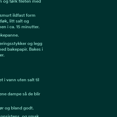
nn og tørk fileten med
smurt ildfast form
øk, litt salt og
en i ca. 15 minutter.
tekepanne.
veringsstykker og legg
ed bakepapir. Bakes i
er.
 i vann uten salt til
tene dampe så de blir
ør og bland godt.
 konsistens, og smak