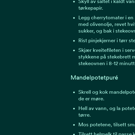
Skyll av saltet i kaldt va
tørkepapir.
Legg cherrytomater i en 
med olivenolje, revet hvitl
sukker, og bak i stekeovn
Rist pinjekjerner i tørr s
Skjær kveitefileten i ser
stykkene på stekebrett m
stekeovnen i 8-12 minutt
Mandelpotetpuré
Skrell og kok mandelpotet
de er møre.
Hell av vann, og la pote
tørre.
Mos potetene, tilsett sm
Tilsett helmelk til passe