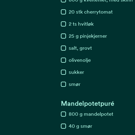
20
stk
cherrytomat
2
ts
hvitløk
25
g
pinjekjerner
salt, grovt
olivenolje
sukker
smør
Mandelpotetpuré
800
g
mandelpotet
40
g
smør