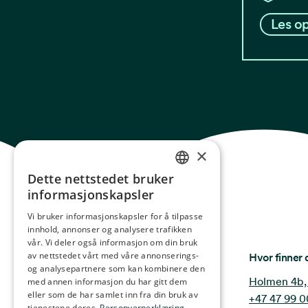
Les op
×
Dette nettstedet bruker
NORWEGIAN
informasjonskapsler
ENGLISH
Vi bruker informasjonskapsler for å tilpasse
innhold, annonser og analysere trafikken
GERMAN
vår. Vi deler også informasjon om din bruk
FRENCH
Ocean Stories
av nettstedet vårt med våre annonserings-
Hvor finner 
og analysepartnere som kan kombinere den
SPANISH
Holmen 4b,
med annen informasjon du har gitt dem
eller som de har samlet inn fra din bruk av
+47 47 99 0
FINNISH
tjenestene deres.
Personvernerklæring