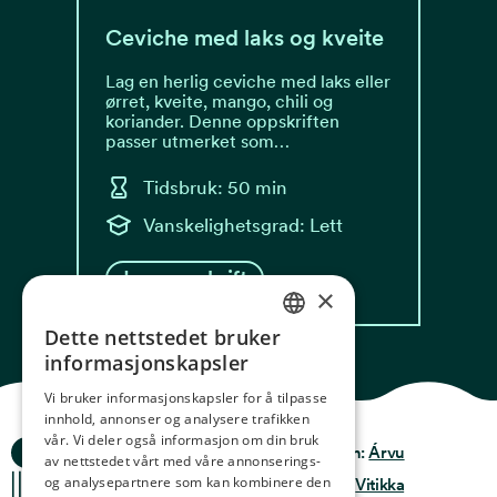
Ceviche med laks og kveite
Lag en herlig ceviche med laks eller
ørret, kveite, mango, chili og
koriander. Denne oppskriften
passer utmerket som…
Tidsbruk: 50 min
Vanskelighetsgrad: Lett
Les oppskrift
×
Dette nettstedet bruker
NORWEGIAN
informasjonskapsler
ENGLISH
Vi bruker informasjonskapsler for å tilpasse
innhold, annonser og analysere trafikken
GERMAN
vår. Vi deler også informasjon om din bruk
Ocean Stories
Privacy & Policy
Design:
Árvu
FRENCH
av nettstedet vårt med våre annonserings-
og analysepartnere som kan kombinere den
Terms & conditions
Kode:
Vitikka
SPANISH