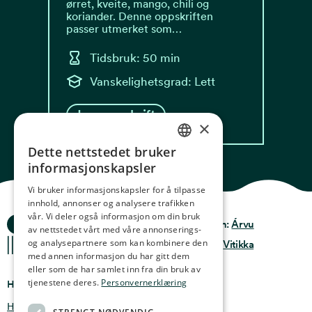
ørret, kveite, mango, chili og
koriander. Denne oppskriften
passer utmerket som…
Tidsbruk: 50 min
Vanskelighetsgrad: Lett
Les oppskrift
×
Dette nettstedet bruker
NORWEGIAN
informasjonskapsler
ENGLISH
Vi bruker informasjonskapsler for å tilpasse
innhold, annonser og analysere trafikken
GERMAN
vår. Vi deler også informasjon om din bruk
Ocean Stories
Privacy & Policy
Design:
Árvu
FRENCH
av nettstedet vårt med våre annonserings-
og analysepartnere som kan kombinere den
Terms & conditions
Kode:
Vitikka
SPANISH
med annen informasjon du har gitt dem
eller som de har samlet inn fra din bruk av
FINNISH
tjenestene deres.
Personvernerklæring
Hvor finner du oss
CHINESE (TRADITIONAL)
Holmen 4b, 9750 Honningsvåg, Norge