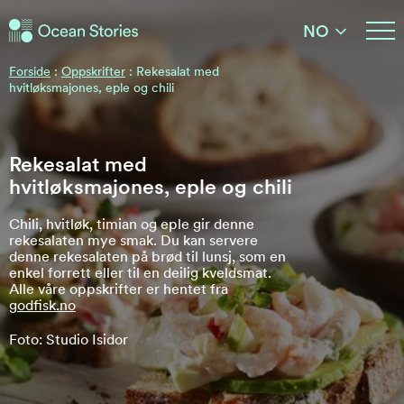
Ocean Stories
NO
Ocean Stories
Forside
:
Oppskrifter
:
Rekesalat med
hvitløksmajones, eple og chili
Rekesalat med
hvitløksmajones, eple og chili
Chili, hvitløk, timian og eple gir denne
rekesalaten mye smak. Du kan servere
denne rekesalaten på brød til lunsj, som en
enkel forrett eller til en deilig kveldsmat.
Alle våre oppskrifter er hentet fra
godfisk.no
Foto: Studio Isidor