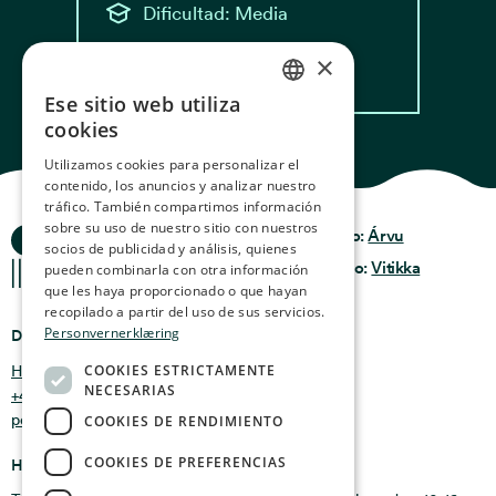
Dificultad: Media
×
Leer receta
Ese sitio web utiliza
NORWEGIAN
cookies
ENGLISH
Utilizamos cookies para personalizar el
contenido, los anuncios y analizar nuestro
GERMAN
tráfico. También compartimos información
FRENCH
sobre su uso de nuestro sitio con nuestros
Historias del Océano
Privacidad y Política
Diseño:
Árvu
socios de publicidad y análisis, quienes
Términos y
SPANISH
Código:
Vitikka
pueden combinarla con otra información
condiciones
que les haya proporcionado o que hayan
FINNISH
recopilado a partir del uso de sus servicios.
Personvernerklæring
Dónde encontrarnos
CHINESE (TRADITIONAL)
COOKIES ESTRICTAMENTE
Holmen 4b, 9750 Honningsvåg, Noruega
NECESARIAS
+47 47 99 00 95
post@oceanstories.no
COOKIES DE RENDIMIENTO
COOKIES DE PREFERENCIAS
Horarios de apertura