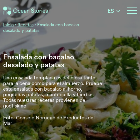
Historias del Océano
ES
Historias del Océano
Inicio
:
Recetas
:
Ensalada con bacalao
desalado y patatas
Ensalada con bacalao
desalado y patatas
Una ensalada templada es deliciosa tanto
para la cena como para el almuerzo. Prueba
esta ensalada con bacalao al horno,
pequeñas patatas, mantequilla y hierbas.
Todas nuestras recetas provienen de
godfisk.no
Foto: Consejo Noruego de Productos del
Mar