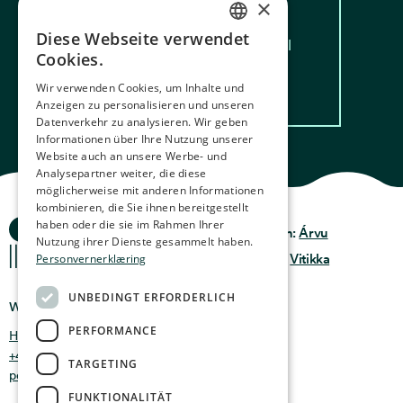
×
Tidsbruk: 40 min
Diese Webseite verwendet
Vanskelighetsgrad: Mittel
NORWEGIAN
Cookies.
ENGLISH
Les oppskrift
Wir verwenden Cookies, um Inhalte und
Anzeigen zu personalisieren und unseren
GERMAN
Datenverkehr zu analysieren. Wir geben
FRENCH
Informationen über Ihre Nutzung unserer
Website auch an unsere Werbe- und
SPANISH
Analysepartner weiter, die diese
möglicherweise mit anderen Informationen
FINNISH
kombinieren, die Sie ihnen bereitgestellt
Ocean Stories
haben oder die sie im Rahmen Ihrer
Datenschutz &
CHINESE (TRADITIONAL)
Design:
Árvu
Richtlinie
Nutzung ihrer Dienste gesammelt haben.
Nutzungsbedingungen
Code:
Vitikka
Personvernerklæring
UNBEDINGT ERFORDERLICH
Wo findet man uns
PERFORMANCE
Holmen 4b, 9750 Honningsvåg, Norwegen
+47 47 99 00 95
TARGETING
post@oceanstories.no
FUNKTIONALITÄT