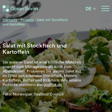
Ocean Stories
DE
Ocean Stories
Startseite
:
Rezepte
:
Salat mit Stockfisch
und Kartoffeln
Salat mit Stockfisch und
Kartoffeln
Ein warmer Salat ist eine köstliche Mahlzeit
sowohl zum Mittagessen als auch zum
Abendessen. Probieren Sie diesen Salat mit
im Ofen gebackenem Stockfisch, kleinen
Kartoffeln, Butter und Kräutern. Alle unsere
Rezepte stammen aus
godfisk.de
Foto: Norwegian Seafood Council