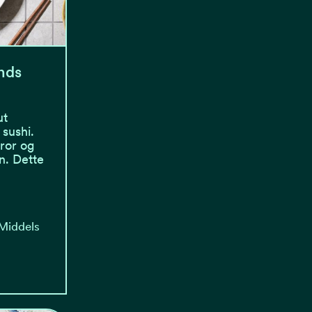
nds
ut
sushi.
tror og
n. Dette
 Middels