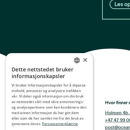
Les op
×
Dette nettstedet bruker
NORWEGIAN
informasjonskapsler
ENGLISH
Vi bruker informasjonskapsler for å tilpasse
innhold, annonser og analysere trafikken
GERMAN
vår. Vi deler også informasjon om din bruk
FRENCH
Ocean Stories
av nettstedet vårt med våre annonserings-
Hvor finner 
og analysepartnere som kan kombinere den
SPANISH
Holmen 4b,
med annen informasjon du har gitt dem
eller som de har samlet inn fra din bruk av
+47 47 99 0
FINNISH
tjenestene deres.
Personvernerklæring
post@ocean