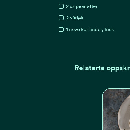
2
ss
peanøtter
2
vårløk
1
neve
koriander, frisk
Relaterte oppskr