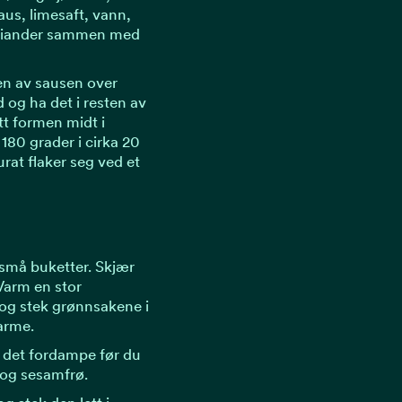
aus, limesaft, vann,
oriander sammen med
en av sausen over
 og ha det i resten av
t formen midt i
180 grader i cirka 20
urat flaker seg ved et
 små buketter. Skjær
 Varm en stor
 og stek grønnsakene i
arme.
a det fordampe før du
 og sesamfrø.