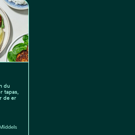
n du
r tapas,
r de er
 Middels