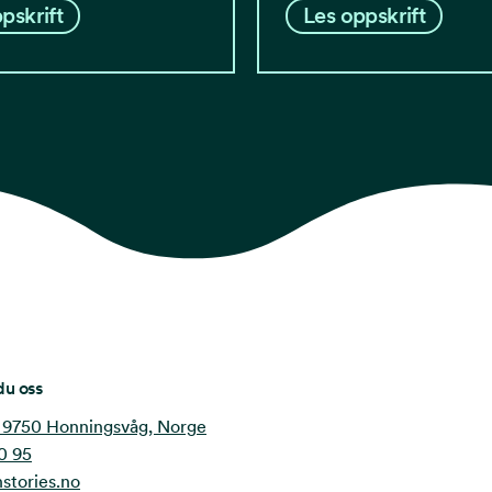
pskrift
Les oppskrift
du oss
 9750 Honningsvåg, Norge
0 95
stories.no