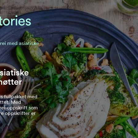
rei med asiatiske
siatiske
nøtter
us fullpakket med
øttet. Med
rei-oppskrift som
åre oppskrifter er