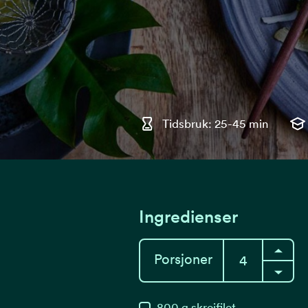
Tidsbruk: 25-45 min
Ingredienser
Porsjoner
800
g
skreifilet