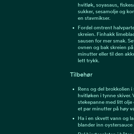
hvitløk, soyasaus, fiskes
sukker, sesamolje og k
en stavmikser.
Fordel omtrent halvpart
skreien. Finhakk limeblad
sausen for mer smak. Set
ovnen og bak skreien på 
minutter eller til den akk
lett trykk.
Tilbehør
Rens og del brokkolien i
hvitløken i tynne skiver.
stekepanne med litt olje
et par minutter på høy v
Ha i en skvett vann og l
blander inn oystersauce