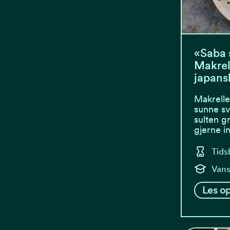
«Saba 
Makrel
japansk
Makrelle
sunne sv
sulten g
gjerne 
Tids
Vans
Les op