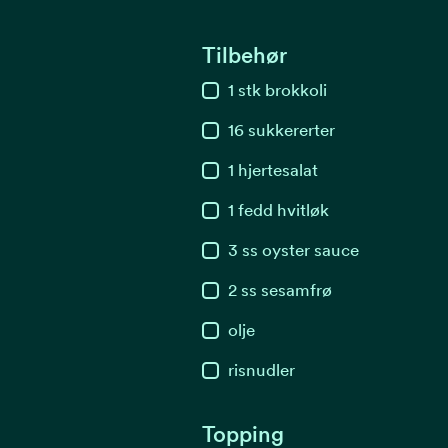
Tilbehør
1
stk
brokkoli
16
sukkererter
1
hjertesalat
1
fedd
hvitløk
3
ss
oyster sauce
2
ss
sesamfrø
olje
risnudler
Topping