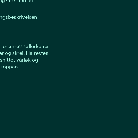
og stek den lett i
ingsbeskrivelsen
ler anrett tallerkener
r og skrei. Ha resten
snittet vårløk og
 toppen.