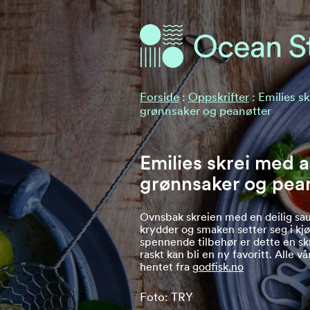
Ocean Stories
Ocean Stories
Forside
:
Oppskrifter
:
Emilies sk
grønnsaker og peanøtter
Emilies skrei med a
grønnsaker og pea
Ovnsbak skreien med en deilig sa
krydder og smaken setter seg i kj
spennende tilbehør er dette en sk
raskt kan bli en ny favoritt. Alle v
hentet fra
godfisk.no
Foto: TRY