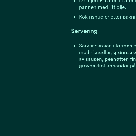
Del hjertesalaten i båter 
pannen med litt olje.
Kok risnudler etter pakn
Servering
Server skreien i formen el
med risnudler, grønnsake
av sausen, peanøtter, fin
grovhakket koriander på