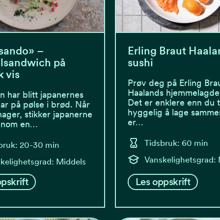
sando» –
Erling Braut Haala
lsandwich på
sushi
 vis
Prøv deg på Erling Bra
Haalands hjemmelagde 
n har blitt japanernes
Det er enklere enn du 
ar på pølse i brød. Når
hyggelig å lage samme
nager, stikker japanerne
er…
innom en…
Tidsbruk: 60 min
bruk: 20-30 min
Vanskelighetsgrad:
kelighetsgrad: Middels
pskrift
Les oppskrift