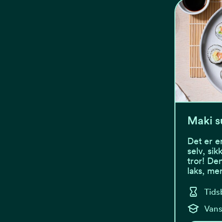
Maki s
Det er e
selv, si
tror! De
laks, me
Tids
Vans