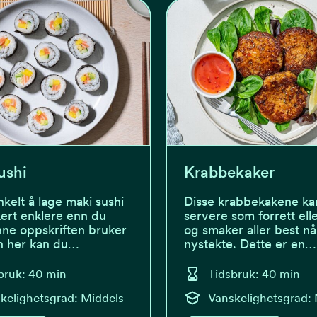
ushi
Krabbekaker
nkelt å lage maki sushi
Disse krabbekakene ka
kkert enklere enn du
servere som forrett elle
nne oppskriften bruker
og smaker aller best nå
n her kan du…
nystekte. Dette er en…
bruk: 40 min
Tidsbruk: 40 min
kelighetsgrad: Middels
Vanskelighetsgrad: