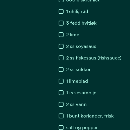
1
chili, rød
3
fedd
hvitløk
2
lime
2
ss
soyasaus
2
ss
fiskesaus (fishsauce)
2
ss
sukker
1
limeblad
1
ts
sesamolje
2
ss
vann
1
bunt
koriander, frisk
salt og pepper