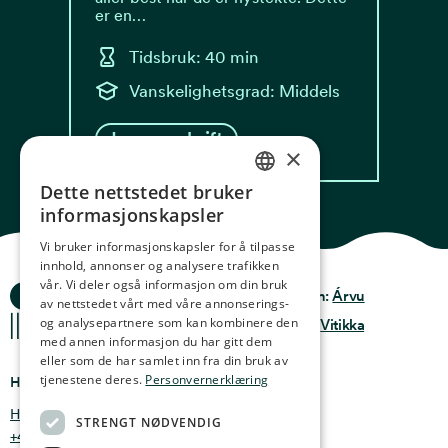
er en…
Tidsbruk: 40 min
Vanskelighetsgrad: Middels
Les oppskrift
×
Dette nettstedet bruker
NORWEGIAN
informasjonskapsler
ENGLISH
Vi bruker informasjonskapsler for å tilpasse
innhold, annonser og analysere trafikken
GERMAN
vår. Vi deler også informasjon om din bruk
Ocean Stories
Privacy & Policy
Design:
Árvu
FRENCH
av nettstedet vårt med våre annonserings-
og analysepartnere som kan kombinere den
Terms & conditions
Kode:
Vitikka
SPANISH
med annen informasjon du har gitt dem
eller som de har samlet inn fra din bruk av
FINNISH
tjenestene deres.
Personvernerklæring
Hvor finner du oss
CHINESE (TRADITIONAL)
Holmen 4b, 9750 Honningsvåg, Norge
STRENGT NØDVENDIG
+47 47 99 00 95