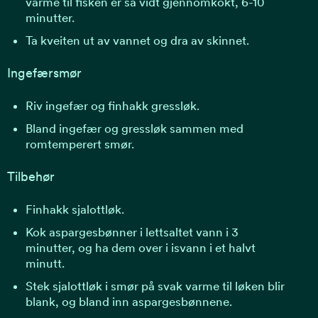
varme til fisken er så vidt gjennomkokt, 6-10
minutter.
Ta kveiten ut av vannet og dra av skinnet.
Ingefærsmør
Riv ingefær og finhakk gressløk.
Bland ingefær og gressløk sammen med
romtemperert smør.
Tilbehør
Finhakk sjalottløk.
Kok aspargesbønner i lettsaltet vann i 3
minutter, og ha dem over i isvann i et halvt
minutt.
Stek sjalottløk i smør på svak varme til løken blir
blank, og bland inn aspargesbønnene.