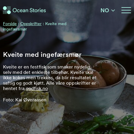
Ocean Stories
NO
Ocean Stories
Forside
:
Oppskrifter
:
Kveite med
ingefærsmør
Kveite med ingefærsmør
Kveite er en festfisk som smaker nydelig,
selv med det enkleste tilbehør. Kveite skal
ikke kokes men trekkes, da blir resultatet et
saftig og godt kjøtt. Alle våre oppskrifter er
hentet fra
godfisk.no
Foto: Kai Øveraasen