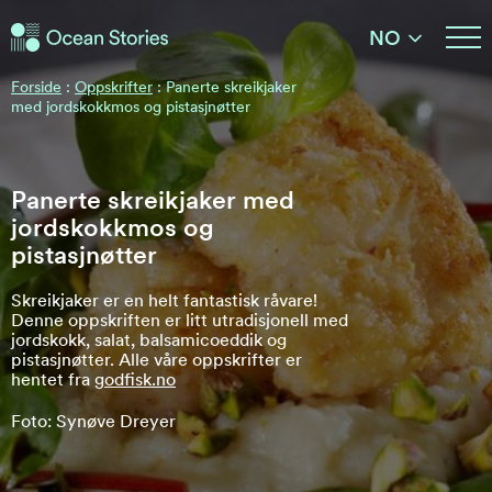
Ocean Stories
NO
Ocean Stories
Forside
:
Oppskrifter
:
Panerte skreikjaker
med jordskokkmos og pistasjnøtter
Panerte skreikjaker med
jordskokkmos og
pistasjnøtter
Skreikjaker er en helt fantastisk råvare!
Denne oppskriften er litt utradisjonell med
jordskokk, salat, balsamicoeddik og
pistasjnøtter. Alle våre oppskrifter er
hentet fra
godfisk.no
Foto: Synøve Dreyer