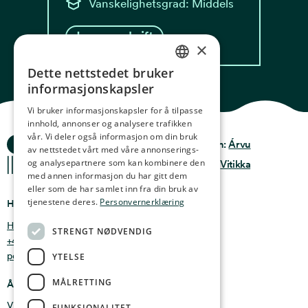
Vanskelighetsgrad: Middels
Les oppskrift
×
Dette nettstedet bruker
NORWEGIAN
informasjonskapsler
ENGLISH
Vi bruker informasjonskapsler for å tilpasse
innhold, annonser og analysere trafikken
GERMAN
vår. Vi deler også informasjon om din bruk
Ocean Stories
Privacy & Policy
Design:
Árvu
FRENCH
av nettstedet vårt med våre annonserings-
og analysepartnere som kan kombinere den
Terms & conditions
Kode:
Vitikka
SPANISH
med annen informasjon du har gitt dem
eller som de har samlet inn fra din bruk av
FINNISH
tjenestene deres.
Personvernerklæring
Hvor finner du oss
CHINESE (TRADITIONAL)
Holmen 4b, 9750 Honningsvåg, Norge
STRENGT NØDVENDIG
+47 47 99 00 95
post@oceanstories.no
YTELSE
MÅLRETTING
Åpningstider
Vintersesong 1. nov - 30. april: Man - søn 10-16
FUNKSJONALITET