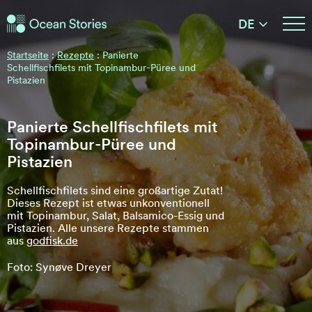
Ocean Stories
DE
Ocean Stories
Startseite
:
Rezepte
:
Panierte
Schellfischfilets mit Topinambur-Püree und
Pistazien
Panierte Schellfischfilets mit
Topinambur-Püree und
Pistazien
Schellfischfilets sind eine großartige Zutat!
Dieses Rezept ist etwas unkonventionell
mit Topinambur, Salat, Balsamico-Essig und
Pistazien. Alle unsere Rezepte stammen
aus
godfisk.de
Foto: Synøve Dreyer