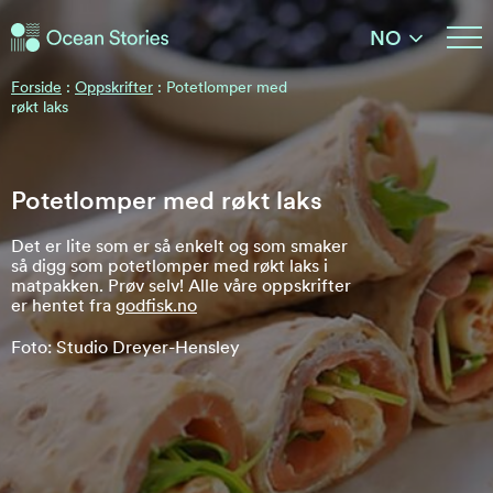
Ocean Stories
NO
Ocean Stories
Forside
:
Oppskrifter
:
Potetlomper med
røkt laks
Potetlomper med røkt laks
Det er lite som er så enkelt og som smaker
så digg som potetlomper med røkt laks i
matpakken. Prøv selv! Alle våre oppskrifter
er hentet fra
godfisk.no
Foto: Studio Dreyer-Hensley