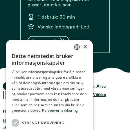
passer utmerket som…
Tidsbruk: 50 min
Vanskelighetsgrad: Lett
Les oppskrift
×
Dette nettstedet bruker
NORWEGIAN
informasjonskapsler
ENGLISH
Vi bruker informasjonskapsler for å tilpasse
innhold, annonser og analysere trafikken
GERMAN
vår. Vi deler også informasjon om din bruk
Ocean Stories
Privacy & Policy
Design:
Árvu
FRENCH
av nettstedet vårt med våre annonserings-
og analysepartnere som kan kombinere den
Terms & conditions
Kode:
Vitikka
SPANISH
med annen informasjon du har gitt dem
eller som de har samlet inn fra din bruk av
FINNISH
tjenestene deres.
Personvernerklæring
Hvor finner du oss
CHINESE (TRADITIONAL)
Holmen 4b, 9750 Honningsvåg, Norge
STRENGT NØDVENDIG
+47 47 99 00 95