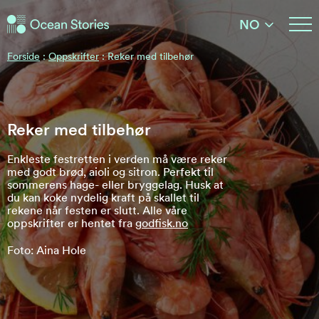
Ocean Stories
NO
Ocean Stories
Forside
:
Oppskrifter
:
Reker med tilbehør
Reker med tilbehør
Enkleste festretten i verden må være reker
med godt brød, aioli og sitron. Perfekt til
sommerens hage- eller bryggelag. Husk at
du kan koke nydelig kraft på skallet til
rekene når festen er slutt. Alle våre
oppskrifter er hentet fra
godfisk.no
Foto: Aina Hole