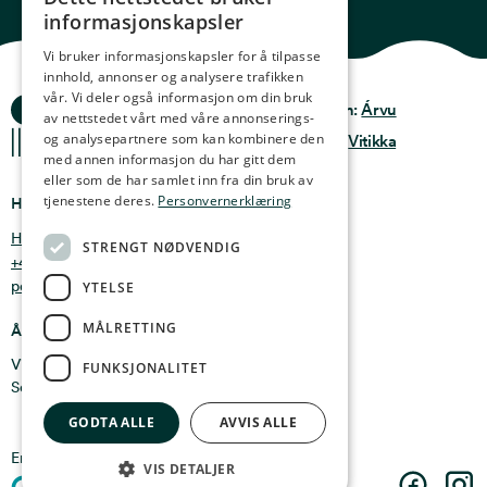
NORWEGIAN
informasjonskapsler
ENGLISH
Vi bruker informasjonskapsler for å tilpasse
innhold, annonser og analysere trafikken
GERMAN
vår. Vi deler også informasjon om din bruk
Ocean Stories
Privacy & Policy
Design:
Árvu
FRENCH
av nettstedet vårt med våre annonserings-
og analysepartnere som kan kombinere den
Terms & conditions
Kode:
Vitikka
SPANISH
med annen informasjon du har gitt dem
eller som de har samlet inn fra din bruk av
FINNISH
tjenestene deres.
Personvernerklæring
Hvor finner du oss
CHINESE (TRADITIONAL)
Holmen 4b, 9750 Honningsvåg, Norge
STRENGT NØDVENDIG
+47 47 99 00 95
post@oceanstories.no
YTELSE
MÅLRETTING
Åpningstider
Vintersesong 1. nov - 30. april: Man - søn 10-16
FUNKSJONALITET
Sommersesong 1. mai - 31. okt: Man - søn 10-18
GODTA ALLE
AVVIS ALLE
En del av
Cermaq
VIS DETALJER