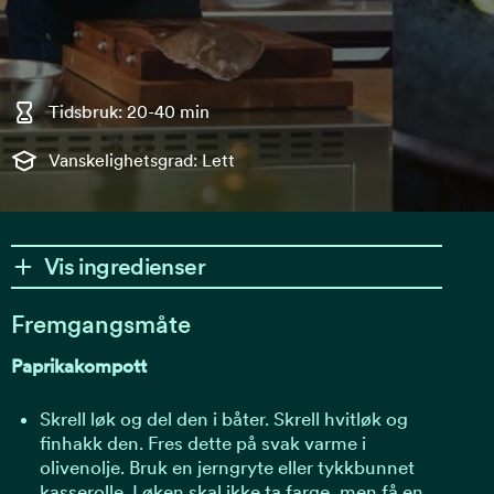
Tidsbruk: 20-40 min
Vanskelighetsgrad: Lett
Vis ingredienser
Fremgangsmåte
Paprikakompott
Skrell løk og del den i båter. Skrell hvitløk og
finhakk den. Fres dette på svak varme i
olivenolje. Bruk en jerngryte eller tykkbunnet
kasserolle. Løken skal ikke ta farge, men få en