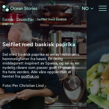
Ocean Stories
NO
Ocean Stories
Forside
:
Oppskrifter
:
Seifilet med baskisk
paprika
Seifilet med baskisk paprika
Sei med baskisk paprika er en av Hellstrøms
hemmeligheter fra havet. En deilig
middagsrett inspirert av Spania, og sei er en
nydelig råvare som passer godt til smaker
fra hele verden. Alle våre oppskrifter er
hentet fra
godfisk.no
Foto: Per Christian Lind