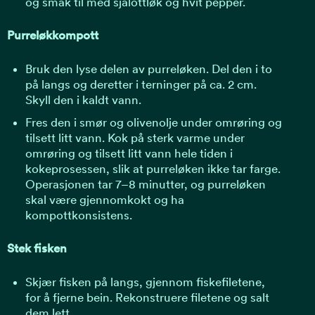
og smak til med sjalottløk og hvit pepper.
Purreløkkompott
Bruk den lyse delen av purreløken. Del den i to
på langs og deretter i terninger på ca. 2 cm.
Skyll den i kaldt vann.
Fres den i smør og olivenolje under omrøring og
tilsett litt vann. Kok på sterk varme under
omrøring og tilsett litt vann hele tiden i
kokeprosessen, slik at purreløken ikke tar farge.
Operasjonen tar 7–8 minutter, og purreløken
skal være gjennomkokt og ha
kompottkonsistens.
Stek fisken
Skjær fisken på langs, gjennom fiskefiletene,
for å fjerne bein. Rekonstruere filetene og salt
dem lett.