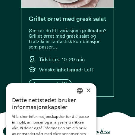
Grillet ørret med gresk salat
Ønsker du litt variasjon i grillmaten?
Grillet ørret med gresk salat og
tzatziki er fantastisk kombinasjon
som passer…
Tidsbruk: 10-20 min
Vanskelighetsgrad: Lett
Les oppskrift
×
Dette nettstedet bruker
NORWEGIAN
informasjonskapsler
ENGLISH
Vi bruker informasjonskapsler for å tilpasse
innhold, annonser og analysere trafikken
GERMAN
vår. Vi deler også informasjon om din bruk
Ocean Stories
Privacy & Policy
Design:
Árvu
FRENCH
av nettstedet vårt med våre annonserings-