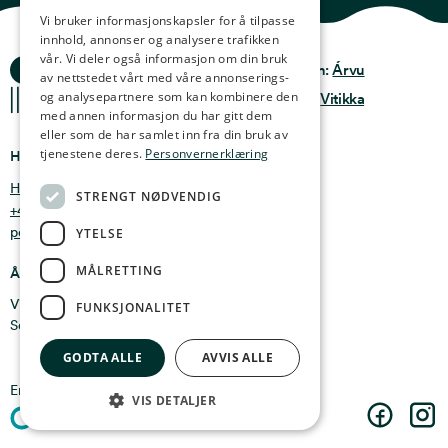
ENGLISH
Vi bruker informasjonskapsler for å tilpasse
innhold, annonser og analysere trafikken
GERMAN
vår. Vi deler også informasjon om din bruk
Ocean Stories
Privacy & Policy
Design:
Árvu
FRENCH
av nettstedet vårt med våre annonserings-
og analysepartnere som kan kombinere den
Terms & conditions
Kode:
Vitikka
SPANISH
med annen informasjon du har gitt dem
eller som de har samlet inn fra din bruk av
FINNISH
tjenestene deres.
Personvernerklæring
Hvor finner du oss
CHINESE (TRADITIONAL)
Holmen 4b, 9750 Honningsvåg, Norge
STRENGT NØDVENDIG
+47 47 99 00 95
post@oceanstories.no
YTELSE
MÅLRETTING
Åpningstider
Vintersesong 1. nov - 30. april: Man - søn 10-16
FUNKSJONALITET
Sommersesong 1. mai - 31. okt: Man - søn 10-18
GODTA ALLE
AVVIS ALLE
En del av
Cermaq
VIS DETALJER
Facebook
Insta