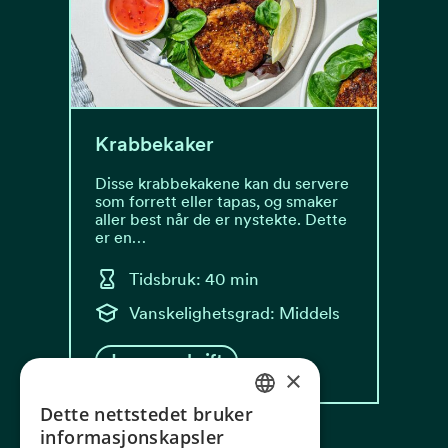
Krabbekaker
Disse krabbekakene kan du servere
som forrett eller tapas, og smaker
aller best når de er nystekte. Dette
er en…
Tidsbruk: 40 min
Vanskelighetsgrad: Middels
Les oppskrift
×
Dette nettstedet bruker
NORWEGIAN
informasjonskapsler