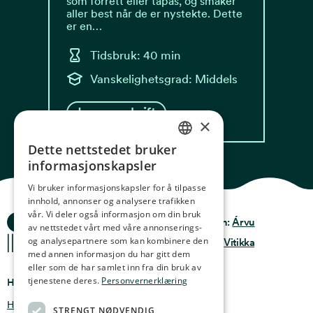
som forrett eller tapas, og smaker
aller best når de er nystekte. Dette
er en…
Tidsbruk: 40 min
Vanskelighetsgrad: Middels
Les oppskrift
×
Dette nettstedet bruker
NORWEGIAN
informasjonskapsler
ENGLISH
Vi bruker informasjonskapsler for å tilpasse
innhold, annonser og analysere trafikken
GERMAN
vår. Vi deler også informasjon om din bruk
Ocean Stories
Privacy & Policy
Design:
Árvu
FRENCH
av nettstedet vårt med våre annonserings-
og analysepartnere som kan kombinere den
Terms & conditions
Kode:
Vitikka
SPANISH
med annen informasjon du har gitt dem
eller som de har samlet inn fra din bruk av
FINNISH
tjenestene deres.
Personvernerklæring
Hvor finner du oss
CHINESE (TRADITIONAL)
Holmen 4b, 9750 Honningsvåg, Norge
STRENGT NØDVENDIG