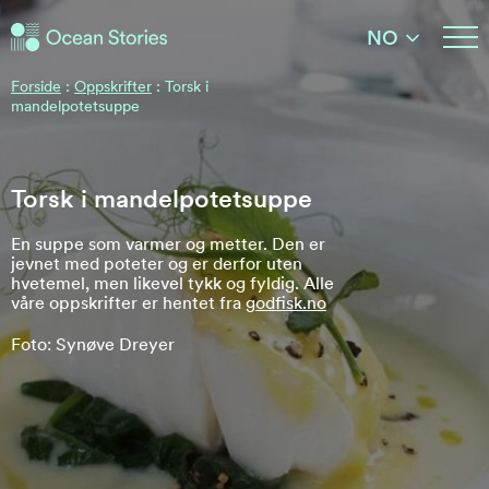
Ocean Stories
NO
Ocean Stories
Forside
:
Oppskrifter
:
Torsk i
mandelpotetsuppe
Torsk i mandelpotetsuppe
En suppe som varmer og metter. Den er
jevnet med poteter og er derfor uten
hvetemel, men likevel tykk og fyldig. Alle
våre oppskrifter er hentet fra
godfisk.no
Foto: Synøve Dreyer