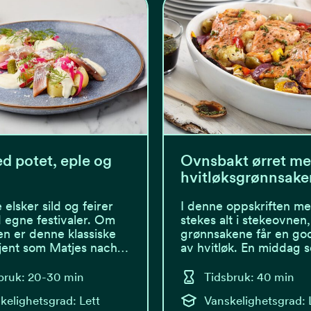
ed potet, eple og
Ovnsbakt ørret m
hvitløksgrønnsake
elsker sild og feirer
I denne oppskriften me
egne festivaler. Om
stekes alt i stekeovnen
n er denne klassiske
grønnsakene får en go
kjent som Matjes nach…
av hvitløk. En middag
bruk: 20-30 min
Tidsbruk: 40 min
kelighetsgrad: Lett
Vanskelighetsgrad: 