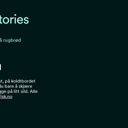
på rugbrød
d
ost, på koldtbordet
 du bare å skjære
e på litt sild. Alle
isk.no