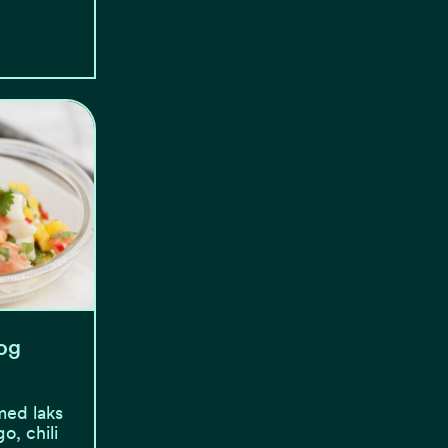
og
med laks
o, chili