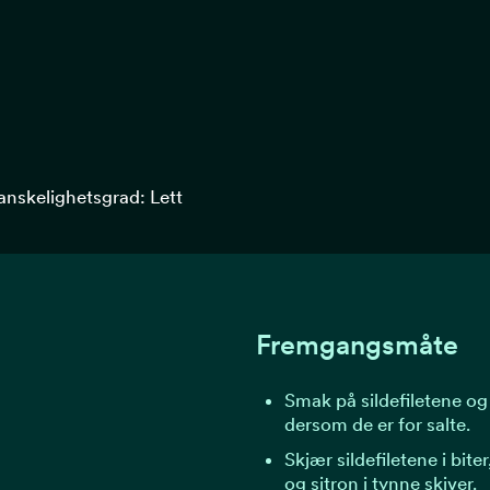
anskelighetsgrad: Lett
Fremgangsmåte
Smak på sildefiletene og
dersom de er for salte.
Skjær sildefiletene i bite
og sitron i tynne skiver.