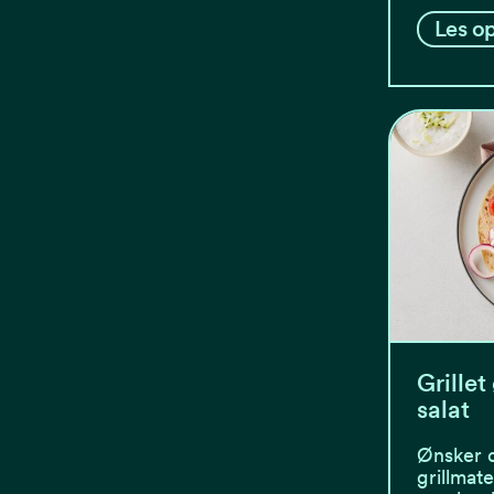
Les op
Grillet
salat
Ønsker du
grillmat