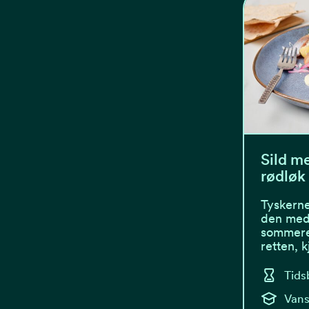
Sild m
rødløk
Tyskerne 
den med 
sommere
retten, 
Tids
Vans