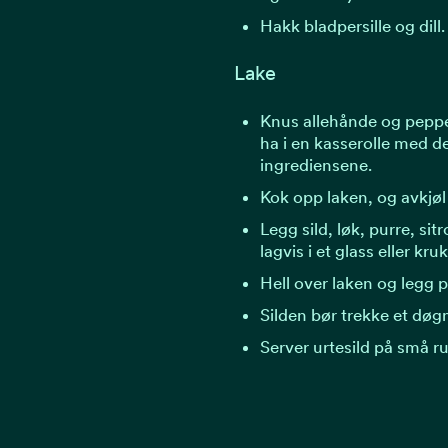
Hakk bladpersille og dill.
Lake
Knus allehånde og peppe
ha i en kasserolle med d
ingrediensene.
Kok opp laken, og avkjøl 
Legg sild, løk, purre, sitr
lagvis i et glass eller kru
Hell over laken og legg p
Silden bør trekke et døgn
Server urtesild på små r