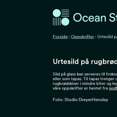
Ocean Stories
Ocean Stories
Forside
:
Oppskrifter
:
Urtesild 
Urtesild på rugbrø
Sild på glass kan serveres til frok
eller som tapas. Til tapas trenger
rugbrødskiver i mindre biter og legg
våre oppskrifter er hentet fra
godf
Foto: Studio DreyerHensley