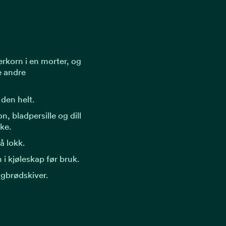
rkorn i en morter, og
e andre
den helt.
on, bladpersille og dill
kke.
å lokk.
 i kjøleskap før bruk.
ugbrødskiver.