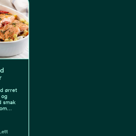
ed
r
d ørret
, og
d smak
 som…
Lett