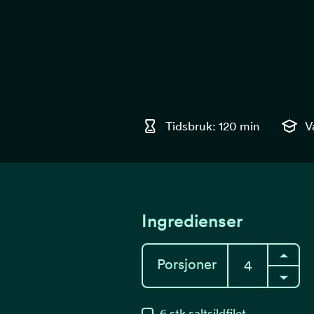
Tidsbruk: 120 min
V
Ingredienser
Porsjoner
6
stk
saltsildfilet