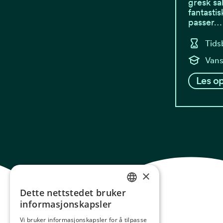
gresk sal
fantasti
passer…
Tids
Vans
Les op
×
Dette nettstedet bruker
NORWEGIAN
informasjonskapsler
ENGLISH
Vi bruker informasjonskapsler for å tilpasse