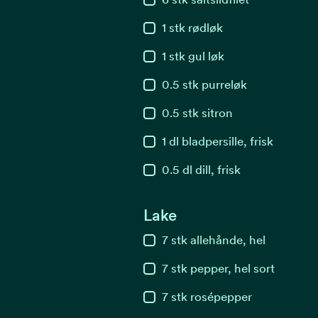
1
stk
rødløk
1
stk
gul løk
0.5
stk
purreløk
0.5
stk
sitron
1
dl
bladpersille, frisk
0.5
dl
dill, frisk
Lake
7
stk
allehånde, hel
7
stk
pepper, hel sort
7
stk
rosépepper