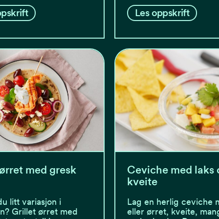
pskrift
Les oppskrift
 ørret med gresk
Ceviche med laks 
kveite
 litt variasjon i
Lag en herlig ceviche 
en? Grillet ørret med
eller ørret, kveite, mang