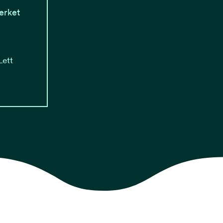
erket
Lett