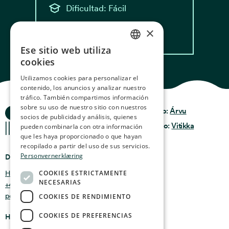
Dificultad: Fácil
×
Leer receta
Ese sitio web utiliza
NORWEGIAN
cookies
ENGLISH
Utilizamos cookies para personalizar el
contenido, los anuncios y analizar nuestro
GERMAN
tráfico. También compartimos información
FRENCH
sobre su uso de nuestro sitio con nuestros
Historias del Océano
Privacidad y Política
Diseño:
Árvu
socios de publicidad y análisis, quienes
Términos y
SPANISH
Código:
Vitikka
pueden combinarla con otra información
condiciones
que les haya proporcionado o que hayan
FINNISH
recopilado a partir del uso de sus servicios.
Personvernerklæring
Dónde encontrarnos
CHINESE (TRADITIONAL)
COOKIES ESTRICTAMENTE
Holmen 4b, 9750 Honningsvåg, Noruega
NECESARIAS
+47 47 99 00 95
post@oceanstories.no
COOKIES DE RENDIMIENTO
COOKIES DE PREFERENCIAS
Horarios de apertura