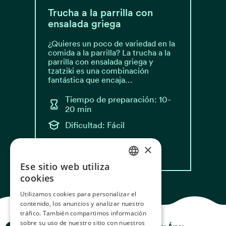
Trucha a la parrilla con
ensalada griega
¿Quieres un poco de variedad en la
comida a la parrilla? La trucha a la
parrilla con ensalada griega y
tzatziki es una combinación
fantástica que encaja…
Tiempo de preparación: 10-
20 min
Dificultad: Fácil
×
Leer receta
Ese sitio web utiliza
NORWEGIAN
cookies
ENGLISH
Utilizamos cookies para personalizar el
contenido, los anuncios y analizar nuestro
GERMAN
tráfico. También compartimos información
FRENCH
sobre su uso de nuestro sitio con nuestros
Historias del Océano