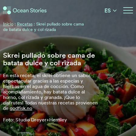
Historias del Océano
ES
Historias del Océano
Inicio
:
Recetas
:
Skrei pullado sobre cama
de batata dulce y col rizada
Skrei pullado sobre cama de
batata dulce y col rizada
En esta receta, el skrei obtiene un sabor
espectacular gracias a las especias y
hierbas en el agua de cocción. Como
acompañamiento, hay batata dulce al
horno, col rizada y granada. ¡Que lo
disfrutes! Todas nuestras recetas provienen
de
godfisk.no
Foto: Studio Dreyer+Hensley