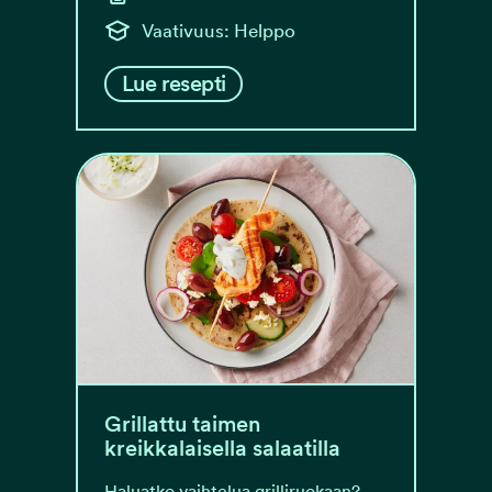
Vaativuus: Helppo
Lue resepti
Grillattu taimen
kreikkalaisella salaatilla
Haluatko vaihtelua grilliruokaan?