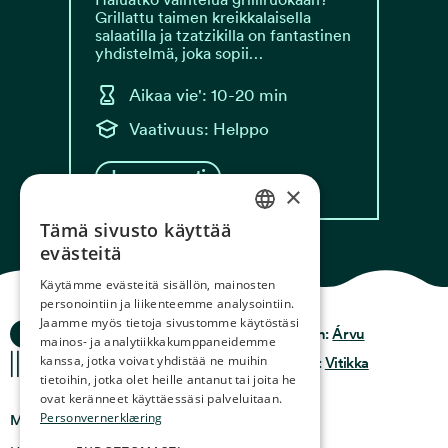
Grillattu taimen kreikkalaisella
salaatilla ja tzatzikilla on fantastinen
yhdistelmä, joka sopii…
Aikaa vie': 10-20 min
Vaativuus: Helppo
Lue resepti
×
Tämä sivusto käyttää
NORWEGIAN
evästeitä
ENGLISH
Käytämme evästeitä sisällön, mainosten
personointiin ja liikenteemme analysointiin.
GERMAN
Jaamme myös tietoja sivustomme käytöstäsi
Ocean Stories
Tietosuoja & Käytäntö
Design:
Árvu
FRENCH
mainos- ja analytiikkakumppaneidemme
kanssa, jotka voivat yhdistää ne muihin
Ehdot & käyttöehdot
Koodi:
Vitikka
SPANISH
tietoihin, jotka olet heille antanut tai joita he
ovat keränneet käyttäessäsi palveluitaan.
FINNISH
Personvernerklæring
Missä meidät löytää
CHINESE (TRADITIONAL)