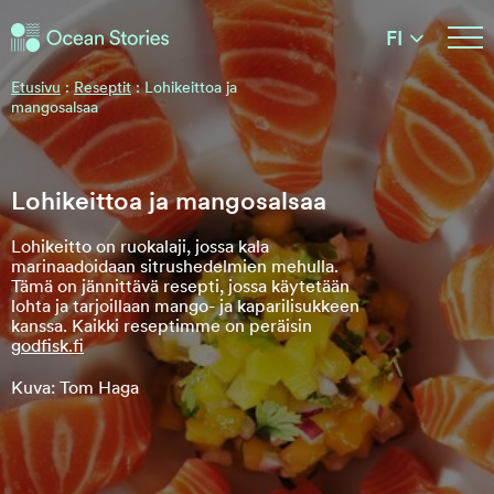
Ocean Stories
FI
Ocean Stories
Etusivu
:
Reseptit
:
Lohikeittoa ja
mangosalsaa
Lohikeittoa ja mangosalsaa
Lohikeitto on ruokalaji, jossa kala
marinaadoidaan sitrushedelmien mehulla.
Tämä on jännittävä resepti, jossa käytetään
lohta ja tarjoillaan mango- ja kaparilisukkeen
kanssa. Kaikki reseptimme on peräisin
godfisk.fi
Kuva: Tom Haga