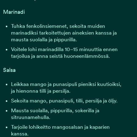
Marinadi
Tuhka fenkolinsiemenet, sekoita muiden
marinadiksi tarkoitettujen aineksien kanssa ja
mausta suolalla ja pippurilla.
Voitele lohi marinadilla 10–15 minuuttia ennen
tarjoilua ja anna seistä huoneenlämmössä.
Salsa
Leikkaa mango ja punasipuli pieniksi kuutioiksi,
ja hienonna tilli ja persilja.
Sekoita mango, punasipuli, tilli, persilja ja öljy.
Mausta suolalla, pippurilla, sokerilla ja
sitruunamehulla.
Tarjoile lohikeitto mangosalsan ja kaparien
kanssa.