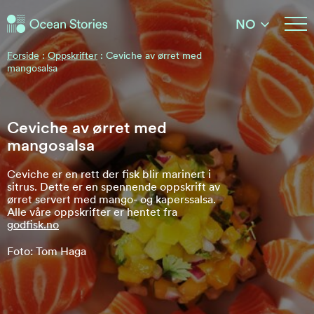
Ocean Stories
NO
Ocean Stories
Forside
:
Oppskrifter
:
Ceviche av ørret med
mangosalsa
Ceviche av ørret med
mangosalsa
Ceviche er en rett der fisk blir marinert i
sitrus. Dette er en spennende oppskrift av
ørret servert med mango- og kaperssalsa.
Alle våre oppskrifter er hentet fra
godfisk.no
Foto: Tom Haga