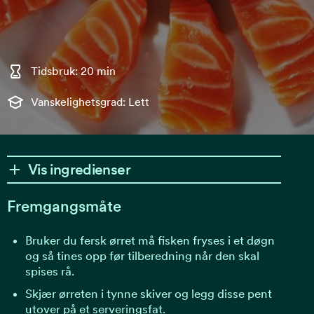
Tidsbruk: 20 min
Vanskelighetsgrad: Lett
Vis ingredienser
Fremgangsmåte
Bruker du fersk ørret må fisken fryses i et døgn
og så tines opp før tilberedning når den skal
spises rå.
Skjær ørreten i tynne skiver og legg disse pent
utover på et serveringsfat.