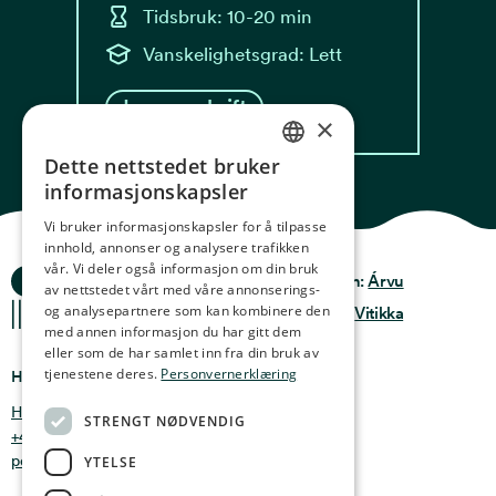
Tidsbruk: 10-20 min
Vanskelighetsgrad: Lett
Les oppskrift
×
Dette nettstedet bruker
NORWEGIAN
informasjonskapsler
ENGLISH
Vi bruker informasjonskapsler for å tilpasse
innhold, annonser og analysere trafikken
GERMAN
vår. Vi deler også informasjon om din bruk
Ocean Stories
Privacy & Policy
Design:
Árvu
FRENCH
av nettstedet vårt med våre annonserings-
og analysepartnere som kan kombinere den
Terms & conditions
Kode:
Vitikka
SPANISH
med annen informasjon du har gitt dem
eller som de har samlet inn fra din bruk av
FINNISH
tjenestene deres.
Personvernerklæring
Hvor finner du oss
CHINESE (TRADITIONAL)
Holmen 4b, 9750 Honningsvåg, Norge
STRENGT NØDVENDIG
+47 47 99 00 95
post@oceanstories.no
YTELSE