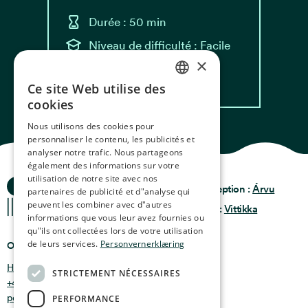
Durée : 50 min
Niveau de difficulté : Facile
×
Lire la recette
Ce site Web utilise des
NORWEGIAN
cookies
ENGLISH
Nous utilisons des cookies pour
personnaliser le contenu, les publicités et
GERMAN
analyser notre trafic. Nous partageons
FRENCH
également des informations sur votre
utilisation de notre site avec nos
Histoires de l'Océan
Politique de
SPANISH
Conception :
Árvu
partenaires de publicité et d"analyse qui
Confidentialité
peuvent les combiner avec d"autres
Conditions générales
Code :
Vittikka
FINNISH
informations que vous leur avez fournies ou
qu"ils ont collectées lors de votre utilisation
CHINESE (TRADITIONAL)
de leurs services.
Personvernerklæring
Où nous trouver
Holmen 4b, 9750 Honningsvåg, Norvège
STRICTEMENT NÉCESSAIRES
+47 47 99 00 95
post@oceanstories.no
PERFORMANCE