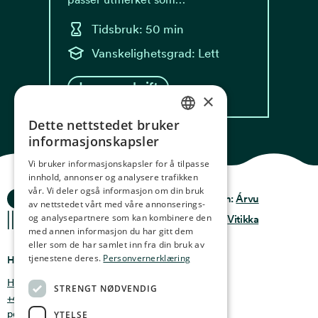
Tidsbruk: 50 min
Vanskelighetsgrad: Lett
Les oppskrift
×
Dette nettstedet bruker
NORWEGIAN
informasjonskapsler
ENGLISH
Vi bruker informasjonskapsler for å tilpasse
innhold, annonser og analysere trafikken
GERMAN
vår. Vi deler også informasjon om din bruk
Ocean Stories
Privacy & Policy
Design:
Árvu
FRENCH
av nettstedet vårt med våre annonserings-
og analysepartnere som kan kombinere den
Terms & conditions
Kode:
Vitikka
SPANISH
med annen informasjon du har gitt dem
eller som de har samlet inn fra din bruk av
FINNISH
tjenestene deres.
Personvernerklæring
Hvor finner du oss
CHINESE (TRADITIONAL)
Holmen 4b, 9750 Honningsvåg, Norge
STRENGT NØDVENDIG
+47 47 99 00 95
post@oceanstories.no
YTELSE