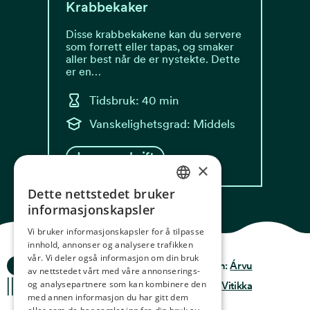
Krabbekaker
Disse krabbekakene kan du servere
som forrett eller tapas, og smaker
aller best når de er nystekte. Dette
er en…
Tidsbruk: 40 min
Vanskelighetsgrad: Middels
Les oppskrift
×
Dette nettstedet bruker
NORWEGIAN
informasjonskapsler
ENGLISH
Vi bruker informasjonskapsler for å tilpasse
innhold, annonser og analysere trafikken
GERMAN
vår. Vi deler også informasjon om din bruk
Ocean Stories
Privacy & Policy
Design:
Árvu
FRENCH
av nettstedet vårt med våre annonserings-
og analysepartnere som kan kombinere den
Terms & conditions
Kode:
Vitikka
SPANISH
med annen informasjon du har gitt dem