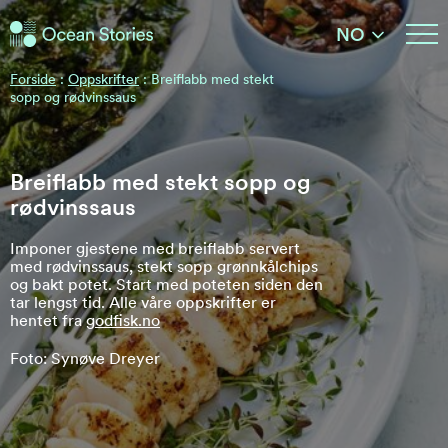
Ocean Stories
NO
Ocean Stories
Forside
:
Oppskrifter
:
Breiflabb med stekt
sopp og rødvinssaus
Breiflabb med stekt sopp og
rødvinssaus
Imponer gjestene med breiflabb servert
med rødvinssaus, stekt sopp grønnkålchips
og bakt potet. Start med poteten siden den
tar lengst tid. Alle våre oppskrifter er
hentet fra
godfisk.no
Foto: Synøve Dreyer