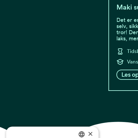
Maki s
Det er e
selv, si
tror! De
laks, me
Tids
Vans
Les op
×