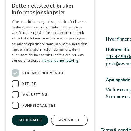
Dette nettstedet bruker
NORWEGIAN
informasjonskapsler
ENGLISH
Vi bruker informasjonskapsler for å tilpasse
innhold, annonser og analysere trafikken
GERMAN
vår. Vi deler også informasjon om din bruk
FRENCH
Ocean Stories
av nettstedet vårt med våre annonserings-
Hvor finner 
og analysepartnere som kan kombinere den
SPANISH
Holmen 4b,
med annen informasjon du har gitt dem
eller som de har samlet inn fra din bruk av
+47 47 99 0
FINNISH
tjenestene deres.
Personvernerklæring
post@ocean
CHINESE (TRADITIONAL)
STRENGT NØDVENDIG
Åpningstide
YTELSE
Vintersesong 
MÅLRETTING
Sommersesong
FUNKSJONALITET
GODTA ALLE
AVVIS ALLE
Privacy & Policy
Terms & condit