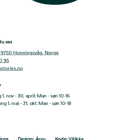
du oss
 9750 Honningsvåg, Norge
0 95
stories.no
r
1. nov - 30. april: Man - søn 10-16
 1. mai - 31. okt: Man - søn 10-18
ions
Design:
Árvu
Kode:
Vitikka