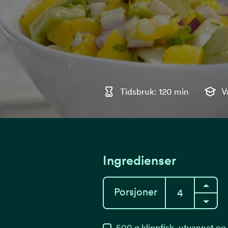
Tidsbruk: 120 min
V
Ingredienser
Porsjoner
500
g
klippfisk, utvannet og