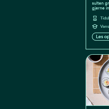
sulten g
gjerne 
Tids
Vans
Les op