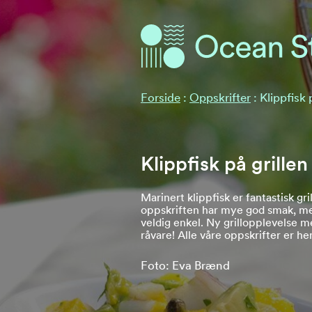
Ocean Stories
Ocean Stories
Forside
:
Oppskrifter
:
Klippfisk 
Klippfisk på grillen
Marinert klippfisk er fantastisk gr
oppskriften har mye god smak, me
veldig enkel. Ny grillopplevelse m
råvare! Alle våre oppskrifter er he
Foto: Eva Brænd