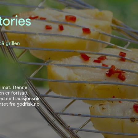
på grillen
illmat. Denne
n er fortsatt
ed en tradisjonsrik
ntet fra
godfisk.no