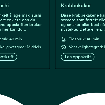
ushi
Krabbekaker
nkelt å lage maki sushi
Disse krabbekakene ka
kkert enklere enn du
servere som forrett elle
nne oppskriften bruker
og smaker aller best nå
n her kan du…
nystekte. Dette er en…
bruk: 40 min
Tidsbruk: 40 min
kelighetsgrad: Middels
Vanskelighetsgrad:
pskrift
Les oppskrift