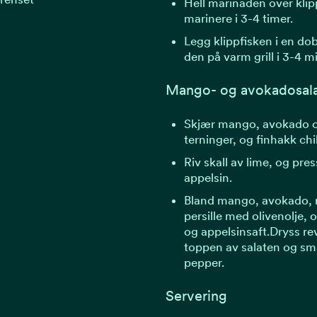
Hell marinaden over klip
marinere i 3-4 timer.
Legg klippfisken i en dobb
den på varm grill i 3-4 m
Mango- og avokadosal
Skjær mango, avokado o
terninger, og finhakk chil
Riv skall av lime, og pre
appelsin.
Bland mango, avokado, rø
persille med olivenolje, o
og appelsinsaft.Dryss rev
toppen av salaten og sma
pepper.
Servering