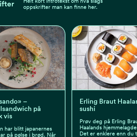
Helt kort introtekst om hva slags
ifter
oppskrifter man kan finne her.
sando» –
Erling Braut Haala
lsandwich på
sushi
 vis
Prøv deg på Erling Bra
Haalands hjemmelagde 
n har blitt japanernes
Det er enklere enn du 
ar på pølse i brød. Når