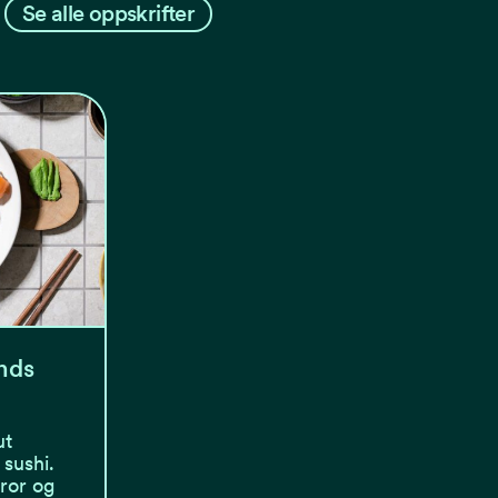
Se alle oppskrifter
nds
ut
sushi.
tror og