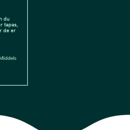
n du
r tapas,
r de er
 Middels