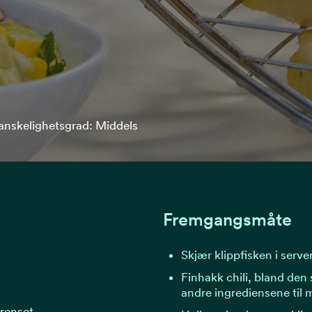
anskelighetsgrad: Middels
Fremgangsmåte
Skjær klippfisken i serve
Finhakk chili, bland d
andre ingrediensene til 
 renset