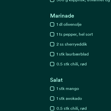
Marinade
1
dl
olivenolje
1
ts
pepper, hel sort
2
ss
sherryeddik
1
stk
laurbærblad
0.5
stk
chili, rød
Salat
1
stk
mango
1
stk
avokado
0.5
stk
chili, rød