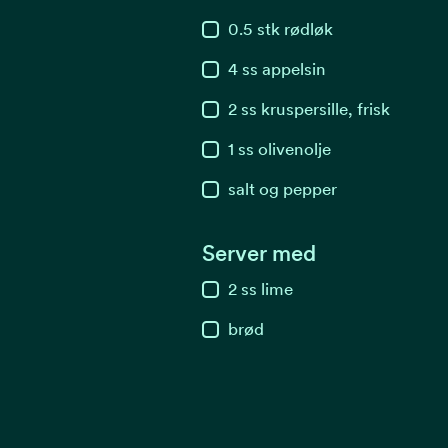
0.5
stk
rødløk
4
ss
appelsin
2
ss
kruspersille, frisk
1
ss
olivenolje
salt og pepper
Server med
2
ss
lime
brød