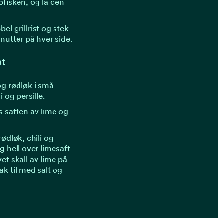
pfisken, og la den
el grillrist og stek
inutter på hver side.
at
g rødløk i små
i og persille.
ss saften av lime og
dløk, chili og
g hell over limesaft
et skall av lime på
k til med salt og