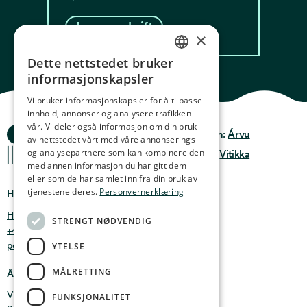
Les oppskrift
×
Dette nettstedet bruker
NORWEGIAN
informasjonskapsler
ENGLISH
Vi bruker informasjonskapsler for å tilpasse
innhold, annonser og analysere trafikken
GERMAN
vår. Vi deler også informasjon om din bruk
Ocean Stories
Privacy & Policy
Design:
Árvu
FRENCH
av nettstedet vårt med våre annonserings-
og analysepartnere som kan kombinere den
Terms & conditions
Kode:
Vitikka
SPANISH
med annen informasjon du har gitt dem
eller som de har samlet inn fra din bruk av
FINNISH
tjenestene deres.
Personvernerklæring
Hvor finner du oss
CHINESE (TRADITIONAL)
Holmen 4b, 9750 Honningsvåg, Norge
STRENGT NØDVENDIG
+47 47 99 00 95
post@oceanstories.no
YTELSE
MÅLRETTING
Åpningstider
Vintersesong 1. nov - 30. april: Man - søn 10-16
FUNKSJONALITET