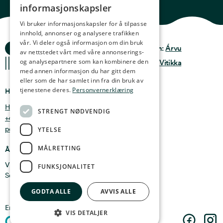
informasjonskapsler
ENGLISH
Vi bruker informasjonskapsler for å tilpasse
innhold, annonser og analysere trafikken
GERMAN
vår. Vi deler også informasjon om din bruk
Ocean Stories
Privacy & Policy
Design:
Árvu
FRENCH
av nettstedet vårt med våre annonserings-
og analysepartnere som kan kombinere den
Terms & conditions
Kode:
Vitikka
SPANISH
med annen informasjon du har gitt dem
eller som de har samlet inn fra din bruk av
FINNISH
tjenestene deres.
Personvernerklæring
Hvor finner du oss
CHINESE (TRADITIONAL)
Holmen 4b, 9750 Honningsvåg, Norge
STRENGT NØDVENDIG
+47 47 99 00 95
post@oceanstories.no
YTELSE
MÅLRETTING
Åpningstider
Vintersesong 1. nov - 30. april: Man - søn 10-16
FUNKSJONALITET
Sommersesong 1. mai - 31. okt: Man - søn 10-18
GODTA ALLE
AVVIS ALLE
En del av
Cermaq
VIS DETALJER