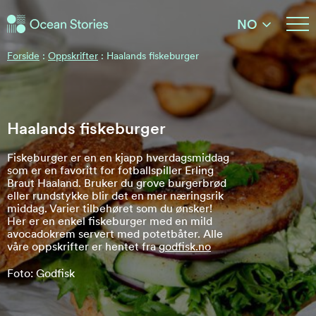
Ocean Stories
NO
Ocean Stories
Forside
:
Oppskrifter
:
Haalands fiskeburger
Haalands fiskeburger
Fiskeburger er en en kjapp hverdagsmiddag
som er en favoritt for fotballspiller Erling
Braut Haaland. Bruker du grove burgerbrød
eller rundstykke blir det en mer næringsrik
middag. Varier tilbehøret som du ønsker!
Her er en enkel fiskeburger med en mild
avocadokrem servert med potetbåter. Alle
våre oppskrifter er hentet fra
godfisk.no
Foto: Godfisk