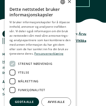
×
Dette nettstedet bruker
NORWEGIAN
informasjonskapsler
ENGLISH
Vi bruker informasjonskapsler for å tilpasse
innhold, annonser og analysere trafikken
GERMAN
vår. Vi deler også informasjon om din bruk
Ocean Stories
Privacy & Policy
Design:
Árvu
FRENCH
av nettstedet vårt med våre annonserings-
og analysepartnere som kan kombinere den
Terms & conditions
Kode:
Vitikka
SPANISH
med annen informasjon du har gitt dem
eller som de har samlet inn fra din bruk av
FINNISH
tjenestene deres.
Personvernerklæring
Hvor finner du oss
CHINESE (TRADITIONAL)
Holmen 4b, 9750 Honningsvåg, Norge
STRENGT NØDVENDIG
+47 47 99 00 95
post@oceanstories.no
YTELSE
MÅLRETTING
Åpningstider
Vintersesong 1. nov - 30. april: Man - søn 10-16
FUNKSJONALITET
Sommersesong 1. mai - 31. okt: Man - søn 10-18
GODTA ALLE
AVVIS ALLE