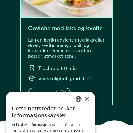
Ceviche med laks og kveite
Lag en herlig ceviche med laks eller
ørret, kveite, mango, chili og
koriander. Denne oppskriften
passer utmerket som…
Tidsbruk: 50 min
Vanskelighetsgrad: Lett
Les oppskrift
×
Dette nettstedet bruker
NORWEGIAN
informasjonskapsler
ENGLISH
Vi bruker informasjonskapsler for å tilpasse
innhold, annonser og analysere trafikken
GERMAN