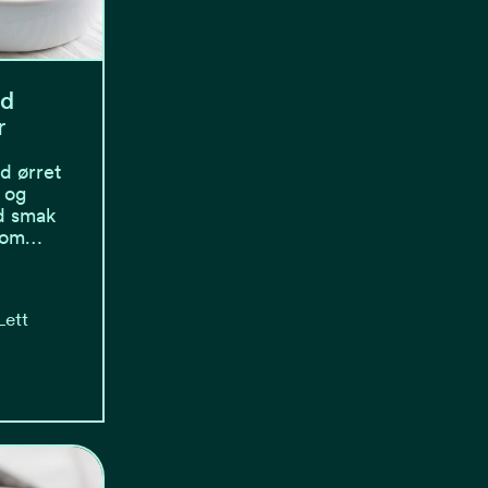
ed
r
d ørret
, og
d smak
 som…
Lett