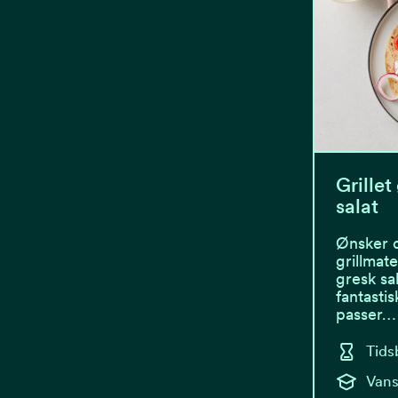
Grillet
salat
Ønsker du
grillmat
gresk sal
fantasti
passer…
Tids
Vans