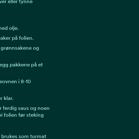
er eller tynne
ed olje.
aker på folien.
r grønnsakene og
legg pakkene på et
eovnen i 8-10
 klar.
er ferdig saus og noen
i folien før steking
å brukes som turmat