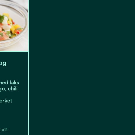
og
med laks
o, chili
erket
Lett