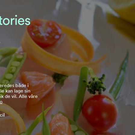
e
beredes både i
lle kan lage sin
k de vil. Alle våre
no
il