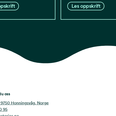
pskrift
Les oppskrift
du oss
 9750 Honningsvåg, Norge
0 95
stories.no