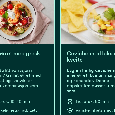
 ørret med gresk
Ceviche med laks 
kveite
 litt variasjon i
Lag en herlig ceviche 
en? Grillet ørret med
eller ørret, kveite, mang
at og tzatziki er
og koriander. Denne
sk kombinasjon som
oppskriften passer utm
som…
bruk: 10-20 min
Tidsbruk: 50 min
kelighetsgrad: Lett
Vanskelighetsgrad: 