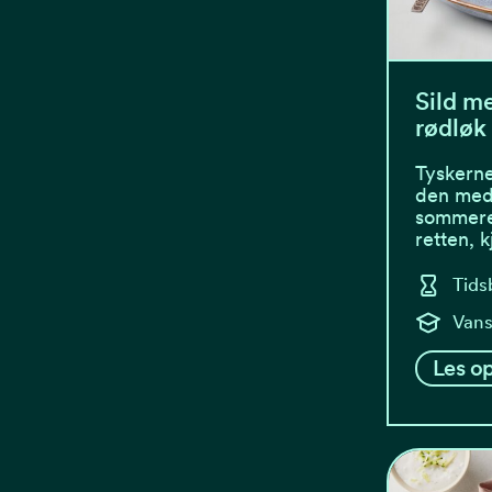
Sild m
rødløk
Tyskerne 
den med 
sommere
retten, 
Tids
Vans
Les op