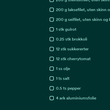
200
g
laksefilet, uten skinn 
200
g
seifilet, uten skinn og 
1
stk
gulrot
0.25
stk
brokkoli
12
stk
sukkererter
12
stk
cherrytomat
1
ss
olje
1
ts
salt
0.5
ts
pepper
4
ark
aluminiumsfolie