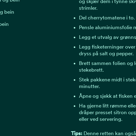
og skjær dem i tynne skiv
strimler.
og bein
Del cherrytomatene i to.
bein
Pensle aluminiumsfolie m
Legg et utvalg av grønns
Legg fisketerninger ove
dryss på salt og pepper.
Brett sammen folien og 
stekebrett.
Stek pakkene midt i stek
minutter.
Åpne og sjekk at fisken er
Ha gjerne litt rømme ell
dråper presset sitron opp
eller ved servering.
Tips:
Denne retten kan ogs