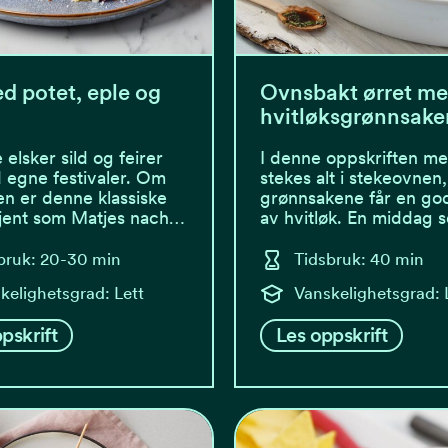
ed potet, eple og
Ovnsbakt ørret m
hvitløksgrønnsake
elsker sild og feirer
I denne oppskriften me
egne festivaler. Om
stekes alt i stekeovnen
n er denne klassiske
grønnsakene får en go
kjent som Matjes nach…
av hvitløk. En middag
bruk: 20-30 min
Tidsbruk: 40 min
kelighetsgrad: Lett
Vanskelighetsgrad: 
pskrift
Les oppskrift