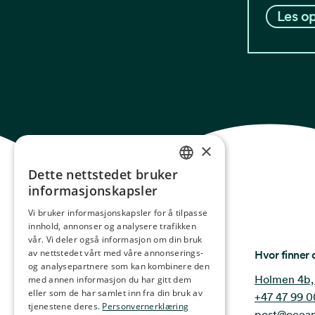
Les op
×
Dette nettstedet bruker
NORWEGIAN
informasjonskapsler
ENGLISH
Vi bruker informasjonskapsler for å tilpasse
innhold, annonser og analysere trafikken
GERMAN
vår. Vi deler også informasjon om din bruk
FRENCH
Ocean Stories
av nettstedet vårt med våre annonserings-
Hvor finner 
og analysepartnere som kan kombinere den
SPANISH
Holmen 4b,
med annen informasjon du har gitt dem
eller som de har samlet inn fra din bruk av
+47 47 99 0
FINNISH
tjenestene deres.
Personvernerklæring
post@ocean