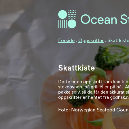
Ocean Stories
Ocean Stories
Forside
:
Oppskrifter
:
Skattkist
Skattkiste
Dette er en oppskrift som kan til
stekeovnen, på grill eller på bål. A
pakke selv, så de får den akkurat sli
oppskrifter er hentet fra
godfisk.
Foto: Norwegian Seafood Counc