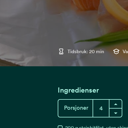
Tidsbruk: 20 min
Va
Ingredienser
Porsjoner
200
g
steinbitfilet, uten ski